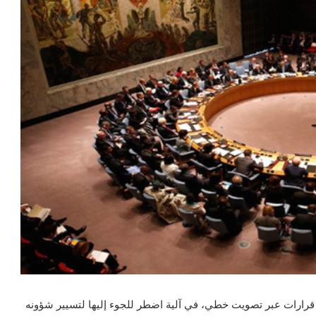
، قرارات عبر تصويت خطي، في آلية اضطر للجوء إليها لتسيير شؤونه