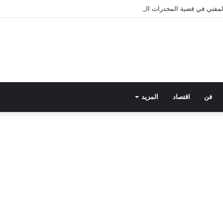
 المفتي في قضية المخدرات الكبرى.. من هي سارة خليفة؟
فن
اقتصاد
المزيد