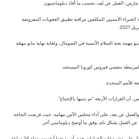
 تمديد ولاية الخبراء الأمميين المكلفين مراقبة تطبيق العقوبات المفروضة
202.
يو مهمة بعثة السلام الأممية في الصومال، ولغاية نهاية مايو مهمّة
 المرتبطة بتفشي فيروس كورونا المستجد.
عة للأمم المتحدة.
 القرارات الأربعة “تم تبنيها بالإجماع”.
 والعمل عن بعد، على أداء مجلس الأمن مهامه، حيث فرضت الحاجة
 عن العمل بشكل تام، وفق ما أوضح دبلوماسي آخر.
وكان أعضاء المجلس اتفقوا في ختام حوالى 10 أيام من العمل على مشروعات القرارات هذه، أن يمنحوا أنفسهم مهلة 24 ساعة