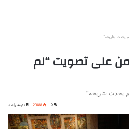
 يحدث بتاريخه”
أمن على تصويت “لم
 يحدث بتاريخه"
0
2٬988
دقيقة واحدة