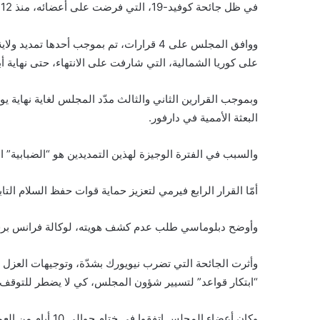
في ظل جائحة كوفيد-19، التي فرضت على أعضائه، منذ 12 مارس، العمل عن بُعد، بحسب ما أفاد دبلوماسيون.
ووافق المجلس على 4 قرارات، تم بموجب أحدها
على كوريا الشمالية، التي شارفت على الانتهاء، حتى نهاية أبريل 1
وبموجب القرارين الثاني والثالث مدّد المجلس لغاية نهاية يون
البعثة الأممية في دارفور.
والسبب في الفترة الوجيزة لهذين التمديدين هو “الضبابية”
أمّا القرار الرابع فيرمي لتعزيز حماية قوات حفظ السلام التاب
وأوضح دبلوماسي طلب عدم كشف هويته، لوكالة فرانس برس، أن
وأثرت الجائحة التي تضرب نيويورك بشدّة، وتوجيهات العزل
“ابتكار قواعد” لتسيير شؤون المجلس، كي لا يضطر للتوقف