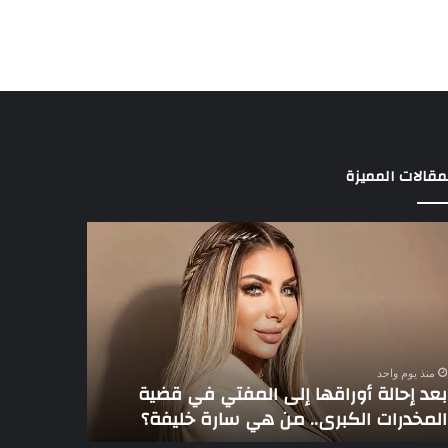
مقالات المميزة
د
3
الة
لاعبين
راقها
يخطفون
ى
أنظار
مفتي
عموتة
في
ية
الأهلي
منذ يوم واحد
مخدرات
بعد إحالة أوراقها إلى المفتي في قضية
منذ يوم واحد
كبرى..
المخدرات الكبرى.. من هي سارة خليفة؟
3 لاعبين يخطفون أنظار عموتة في الأهلي