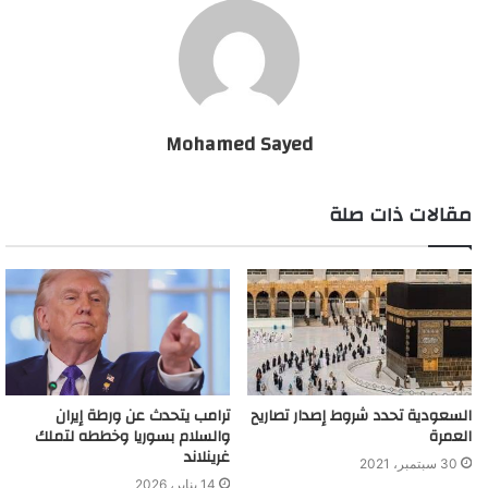
الموقع لتكون المفاجأة أن أكثر من 50 ألف دولار تدفقت على هذا
الشاب الأميركي من المتضامنين الداعمين له، وذلك في أقل من 24
ساعة فقط.
وزعمت السيدة التي نشرت صورة الشاب وأثارت الكثير من الجدل أنها
Mohamed Sayed
تلقت آلاف التهديدات بالقتل بعد أن نشرت ما حدث معها في محل بيع
القهوة.
مقالات ذات صلة
أما الشاب غوتيريز بائع القهوة فقال إنه كان يعتزم أن يريها الورقة التي
تثبت بأن التعليمات تحث على ارتداء غطاء الوجه الطبي، وعلى الرغم
من ذلك فإنه سيقدم لها الخدمة التي تطلبها، لكنها لم تتحلَ بالصبر
اللازم وسرعان ما قالت له (لا.. لا أريد شيئاً).
كيف حصل بائع قهوة على 50 ألف دولار بفضل كورونا؟
السعودية تحدد شروط إصدار تصاريح
ترامب يتحدث عن ورطة إيران
العمرة
والسلام بسوريا وخططه لتملك
غرينلاند
30 سبتمبر، 2021
14 يناير، 2026