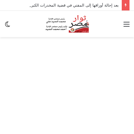
بعد إحالة أوراقها إلى المفتي في قضية المخدرات الكبرى.. من هي سارة خليفة؟
القائمة
ال
ال