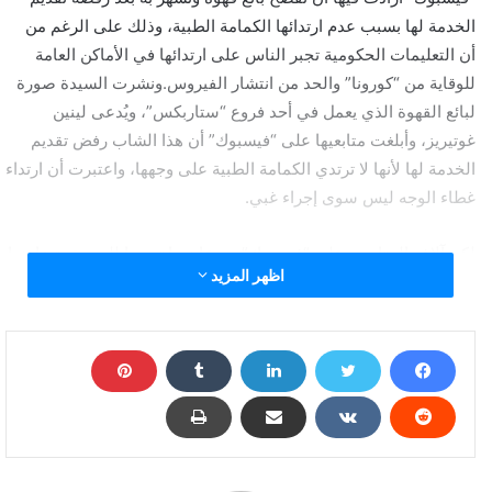
الخدمة لها بسبب عدم ارتدائها الكمامة الطبية، وذلك على الرغم من
أن التعليمات الحكومية تجبر الناس على ارتدائها في الأماكن العامة
للوقاية من “كورونا” والحد من انتشار الفيروس.ونشرت السيدة صورة
لبائع القهوة الذي يعمل في أحد فروع “ستاربكس”، ويُدعى لينين
غوتيريز، وأبلغت متابعيها على “فيسبوك” أن هذا الشاب رفض تقديم
الخدمة لها لأنها لا ترتدي الكمامة الطبية على وجهها، واعتبرت أن ارتداء
غطاء الوجه ليس سوى إجراء غبي.
لكن آلاف المتابعين على “فيسبوك” سرعان ما تصدوا للسيدة وتضامنوا
اظهر المزيد
مع الشاب وانصبت تعليقاتهم على التأكيد بأن “ارتداء الكمامة في
الأماكن العامة هو أمر حكومي يتوجب على كل شخص في ولاية
كاليفورنيا أن يلتزم به”.
لكن حالة التضامن مع بائع القهوة غوتيريز لم تتوقف عند “فيسبوك”
وسرعان ما تطورت إلى تأسيس صفحة لصالحه على موقع
(GoFundMe)، وهو موقع إلكتروني متخصص بجمع التبرعات أو الدعم
النقدي، حيث بدأ المتضامنون معه يقدمون له “البقشيش” عبر هذا