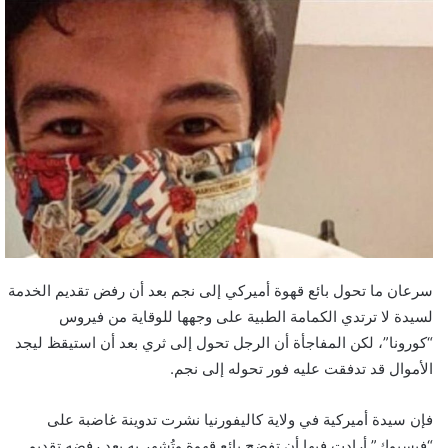
سرعان ما تحول بائع قهوة أميركي إلى نجم بعد أن رفض تقديم الخدمة
لسيدة لا ترتدي الكمامة الطبية على وجهها للوقاية من فيروس
“كورونا”، لكن المفاجأة أن الرجل تحول إلى ثري بعد أن استيقظ ليجد
الأموال قد تدفقت عليه فور تحوله إلى نجم.
فإن سيدة أميركية في ولاية كاليفورنيا نشرت تدوينة غاضبة على
“فيسبوك” أرادت فيها أن تفضح بائع قهوة وتُشهر به بعد رفضه تقديم