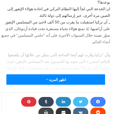
بوعدها؟
ان الخدعة التي لجأ إليها النظام التركي في إعادة هؤلاء الإيغور إلى
الصين مرة أخرى، عبر إرسالهم إلى دولة ثالثة.
_ أن تركيا استقبلت ما يقرب من 50 ألف لاجئ من المسلمين الإيغور
على أراضيها، إذ تمتع هؤلاء بحياة مستقرة تحت قيادة أردوغان، الذي
صوّر نفسه خلال السنوات الأخيرة على أنه ”حامي المسلمين“ في جميع
أنحاء العالم.
وأن ”تركيا وفّرت لهم أيضا الساحة التي يمكن من خلالها أن يكشفوا
للعالم المجزرة التي يقوم بها الصينيون ضد المسلمين الإيغور، حيث
يتكدّس أكثر من 1.5 مليون مسلم صيني في معسكرات داخل الدولة“.
_ولكن في الوقت الذي ترفض فيه تركيا إعادة المسلمين الإيغور إلى
اظهر المزيد
الصين مرة أخرى، فإنها تقوم بإرسال بعضهم إلى دولة ثالثة مثل
طاجكستان، ومن هناك سيكون من الأسهل بالنسبة للسلطات الصينية
تأمين عودتهم مرة أخرى إلى بكين“.
_والسؤال. ”لماذا يتواطأ الأتراك في هذا الأمر؟. الإجابة هي الأموال،
وضمان استمرار الاستثمارات الصينية في تركيا“.