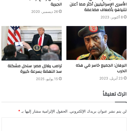
الأسرى الإسرائيليين أكثر مما أعلن
الجبرية
هذا الأمر سيتغير قريبا. وبالتالي فإن الصين تحاول أن تجعل حياتهم أكثر
نتنياهو بأضعاف مضاعفة
26 ديسمبر، 2020
مأساوية قدر الإمكان، وتعمل على إرسالهم إلى دول أخرى كي يتم
8 أكتوبر، 2023
ترحيلهم إليها. وفي الوقت الذي تتحسن فيه العلاقات التركية الصينية،
فإن الإيغور سيكونوا هم الطرف الخاسر“.
كيف يتاجر أردوغان بمعاناة المسلمين ويساوم على تسليمهم
للصين؟
البرهان: الجميع خاسر في هذه
ترامب يغازل مصر: سنحل مشكلة
الحرب
سد النهضة بسرعة كبيرة
23 أبريل، 2023
15 يوليو، 2025
اترك تعليقاً
لن يتم نشر عنوان بريدك الإلكتروني.
الحقول الإلزامية مشار إليها بـ
*