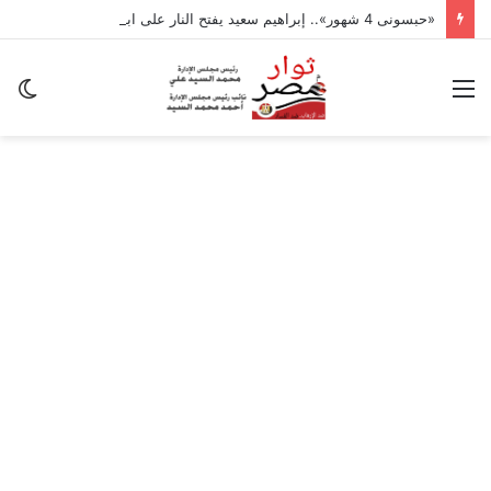
«حبسونى 4 شهور».. إبراهيم سعيد يفتح النار على ابنتيه: والله ما مسامحكم
القائمة
ال
ال