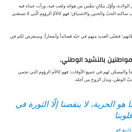
ين الولادة، وأوّل مكانٍ تنفّس من هوائه ولعب فيه، ورأت عيناه فيه
اكنه الحبّ والحنين والاشتياق؛ فهو كالأمّ الرؤوم الّتي لا تستغني
وطانهم؛ فتغنّى العديد منهم في حبّه قصائداً وأشعاراً، وسنعرض لكم في
لمواطنين بالنشيد الوطني.
أ والمسكن لهم في جميع الأوقات؛ فهو كالأم الرؤوم التي تحمي
بّ الوطن، وبذل الروح من أجله.
 هو الحرية، لا ينقصنا إلّا الثورة في
لوبنا
داريو فو