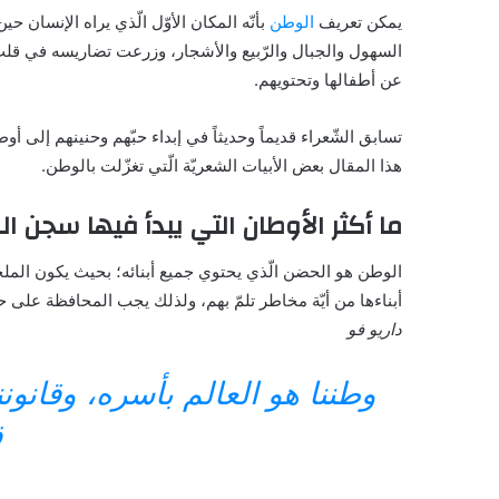
يمكن تعريف
الوطن
بأنّه المكان الأوّل الّذي يراه الإنسان ح
السهول والجبال والرّبيع والأشجار، وزرعت تضاريسه في قلب س
عن أطفالها وتحتويهم.
تسابق الشّعراء قديماً وحديثاً في إبداء حبّهم وحنينهم إلى أ
هذا المقال بعض الأبيات الشعريّة الّتي تغزّلت بالوطن.
ما أكثر الأوطان التي يبدأ فيها سجن ا
الوطن هو الحضن الّذي يحتوي جميع أبنائه؛ بحيث يكون الملج
أبناءها من أيّة مخاطر تلمّ بهم، ولذلك يجب المحافظة على ح
داريو فو
وطننا هو العالم بأسره، وقانوننا
ق