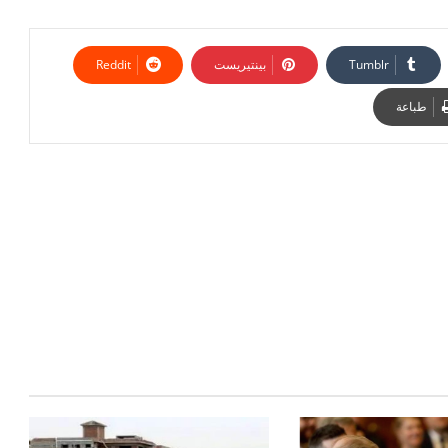
بينتيريست
طباعة