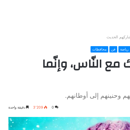
 شاركهم الحديث
رياضة
فن
محافظات
 مع النّاس، وإنّما
ّهم وحنينهم إلى أوطانهم.
0
3٬209
دقيقة واحدة