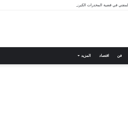
 المفتي في قضية المخدرات الكبرى.. من هي سارة خليفة؟
فن
اقتصاد
المزيد