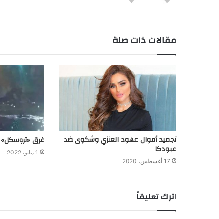
مقالات ذات صلة
تجميد أموال عهود العنزي وشكوى ضد
غرق «تروسكل» أ
عبودكا
1 مايو، 2022
17 أغسطس، 2020
اترك تعليقاً