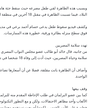
وبسبب هذه الظاهرة لقي طفل مصرعه حيث سقط جثة هامدة 
البلاد، فيما تسببت الظاهرة في مقتل 18 آخرين في منطقة المرج شرق القاهرة.
وكشف فيديو سقوط طفل يدعى حسام أحمد برعي في مدينة الت
فوق سطح منزله بطائرة ورقية، خطورة هذه الممارسات.
تهدد سلامة المصريين
من جانبه، قال خالد أبو طالب عضو مجلس النواب المصري إن
سلامة وحياة المصريين، حيث أدت إلى وفاة 18 شخصا في دائرته المرج شرق القاهرة بينهم أطفال.
الواحدة.
وقف بيعها
كما بين عضو البرلمان في طلب الإحاطة المقدم منه للبرلما
الألعاب وأحد مظاهر الاحتفالات، ولكن و مع التطور التكنو
خطورة على الأمن القومي، لكونها أصبحت تستخدم معها وسا