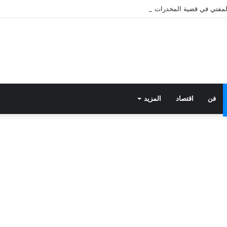
 المفتي في قضية المخدرات الكبرى.. من هي سارة خليفة؟
فن
اقتصاد
المزيد