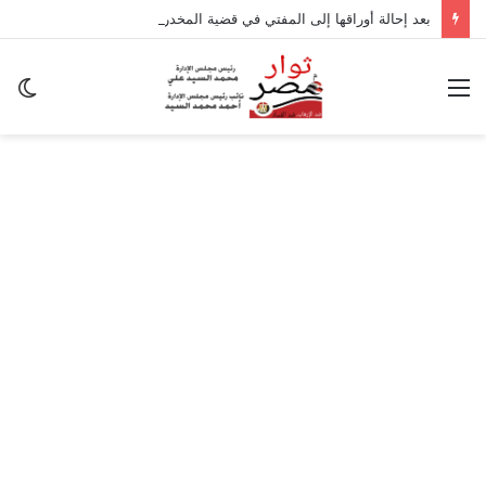
بعد إحالة أوراقها إلى المفتي في قضية المخدرات الكبرى.. من هي سارة خليفة؟
القائمة
ال
ال