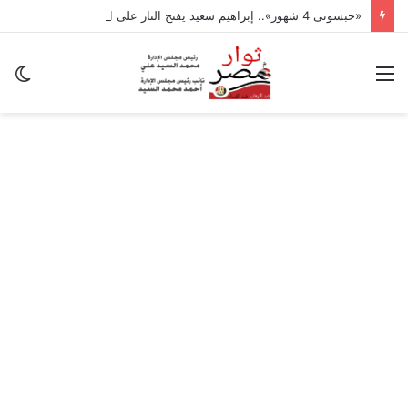
«حبسونى 4 شهور».. إبراهيم سعيد يفتح النار على ابنتيه: والله ما مسامحكم
القائمة
ال
ال