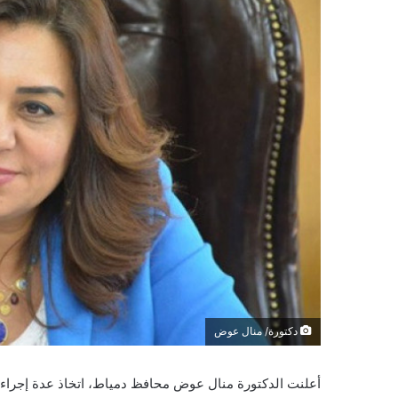
دكتورة/ منال عوض
أعلنت الدكتورة منال عوض محافظ دمياط، اتخاذ عدة إجراءا