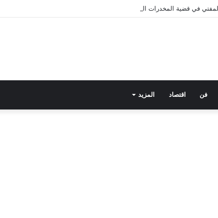
 المفتي في قضية المخدرات الكبرى.. من هي سارة خليفة؟
فن
اقتصاد
المزيد