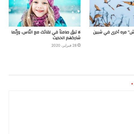
ش” مره أخرى في شبين
لا تبقَ صامتاً في لقائك مع النّاس، وإنّما
شاركهم الحديث
28 فبراير، 2020
*