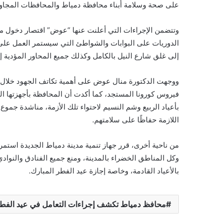
على صحة وسلامة أبناء محافظة دمياط والمحافظات المجاور
وتتضمن الإجراءات التي أعلنت عنها “عوض” اقتصار دخول مد
الدوريات على البوابات والشواطئ التي سيستمر العمل على غل
إلى غلق شارع النيل بالكامل وكذلك جميع المحاور المؤدية إلي
ووجهت الدكتورة منال عوض على أهمية تكاتف الجهود خلال ا
فيروس كورونا المستجد، كما أكدت أن المحافظة بأجهزتها ال
بأعياد الربيع وشم النسيم لاحتواء تلك الأزمة، مناشدة جموع ا
اللازمة حفاظًا على سلامتهم.
من ناحية أخرى، قرر جهاز تنمية مدينة دمياط الجديدة استمر
وكل المناطق الخضراء بالمدينة، ومنع جميع الفنادق والنوا
بالأعياد القادمة، وخاصة إجازة عيد الفطر المبارك.
محافظ دمياط تكشف إجراءات التعامل في عيد الفطر