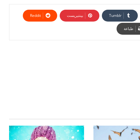
بينتيريست
طباعة