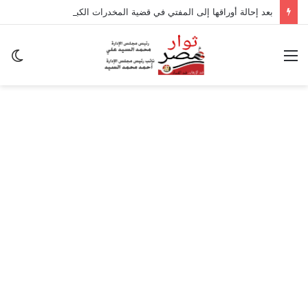
بعد إحالة أوراقها إلى المفتي في قضية المخدرات الكبرى.. من هي سارة خليفة؟
القائمة
ال
ال