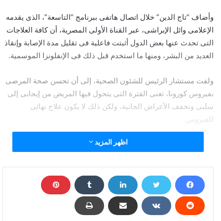
وأضاف “تاج الدين” خلال اتصال هاتفى ببرنامج “التاسعة”، الذى يقدمه
الإعلامى وائل الإبراشى، عبر القناة الأولى المصرية، أن كافة العلاجات
التى تحدث عنها بعض الدول أثبتت فاعلية فى تقليل مدة الإصابة وإنقاذ
العديد من البشر، ومنها ما استخدم قبل ذلك فى الإنفلونزا الموسمية.
ولفت مستشار الرئيس للشئون الصحية، إلى أن تحسن صحة المرضى
بفيروس كورونا، تعنى الفترة التى يتحول فيها المريض من إيجابى إلى
سلبى وتخفف الأعراض الجانية، ولكن ذلك لا يكون علاج نهائى
للفيروس.
اظهر المزيد
وكان مستشار رئيس الجمهورية لشئون الصحة والوقاية الدكتور محمد
عوض تاج الدين، قد كشف أن اللجنة العلمية المشكلة من قبل وزارة
الصحة والسكان ووزارة التعليم العالى، بدأت تجارب استخدام بلازما
المتعافين من فيروس كورونا، ومناقشة كافة المقترحات الجديدة من
قبل أعضاء اللجنة.
وأكد مستشار رئيس الجمهورية لشئون الصحة والوقاية في تصريحات