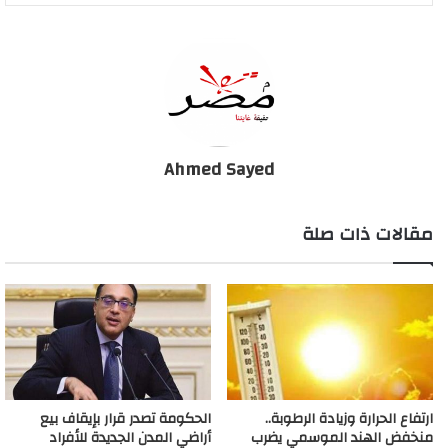
اليوم أن وزارة الصحة سحبت عينات من بعض المتعافين لاستخدام
البلازما الخاصة بهم في علاج فيروس كورونا، عقب إقرارها من من قبل
لجنة القيم.
وقال عوض تاج الدين إن الدولة تبحث عن كل جديد في ملف علاج
فيروس كورونا، مؤكدا أنه لا يتم استخدام بروتوكول علاج واحد مع كل
Ahmed Sayed
الحالات المصابة بل عدة بروتوكولات ويتم تحديثها بشكل مستمر.
مقالات ذات صلة
وأشار إلى أنه يجري اختبار عقار “أفيجان” اليابانى كتجربة لعلاج
المصابين بالفيروس، مشددا على أن بروتوكولات العلاج المستخدمة
في مصر لعلاج الفيروس من أفضل البروتوكولات، لافتا إلى أن منحنى
عدد الإصابات بكورونا فى مصر مازال في حدود المتوقع، منوها إلى أنه
إذا لم يلتزم المواطنين بالتباعد الاجتماعي ستزيد الحالات في الفترة
المقبلة.
ارتفاع الحرارة وزيادة الرطوبة..
الحكومة تصدر قرار بإيقاف بيع
مستشار الرئيس لشئون الصحة: لا يوجد علاج لفيروس
منخفض الهند الموسمي يضرب
أراضي المدن الجديدة للأفراد