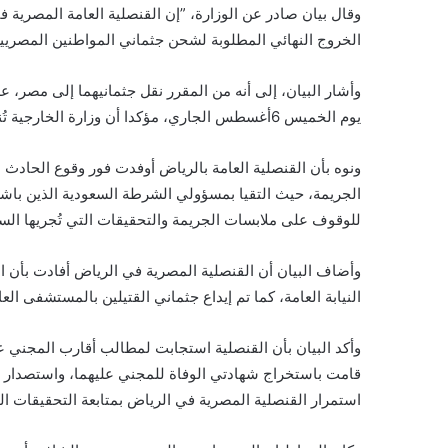
وقال بيان صادر عن الوزارة، ”إن القنصلية العامة المصرية
الخروج النهائي المطلوبة لشحن جثماني المواطنين المصريين
وأشار البيان، إلى أنه من المقرر نقل جثمانيهما إلى مصر، 
يوم الخميس 6أغسطس الجاري، مؤكدا أن وزارة الخارجية تُنسق مع سلطات المطار؛ للإعداد لسرعة إنهاء إجراءات الاستقبال.
ونوه بأن القنصلية العامة بالرياض أوفدت فور وقوع الحادث ا
الجريمة، حيث التقيا بمسؤولي الشرطة السعودية الذين باشر
للوقوف على ملابسات الجريمة والتحقيقات التي تُجريها الس
وأضاف البيان أن القنصلية المصرية في الرياض أفادت بأن الجا
النيابة العامة، كما تم إيداع جثماني القتيلين بالمستشفى الع
وأكد البيان بأن القنصلية استجابت لمطالب أقارب المجني ع
قامت باستخراج شهادتي الوفاة للمجني عليهما، واستصدار ق
استمرار القنصلية المصرية في الرياض بمتابعة التحقيقات ا