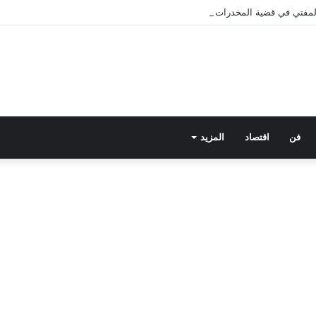
 المفتي في قضية المخدرات الكبرى.. من هي سارة خليفة؟
فن
اقتصاد
المزيد