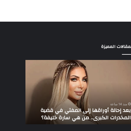
مقالات المميزة
د
3
الة
لاعبين
راقها
يخطفون
ى
أنظار
مفتي
عموتة
في
ية
الأهلي
منذ 14 ساعة
مخدرات
بعد إحالة أوراقها إلى المفتي في قضية
منذ 14 ساعة
كبرى..
المخدرات الكبرى.. من هي سارة خليفة؟
3 لاعبين يخطفون أنظار عموتة في الأهلي
رة