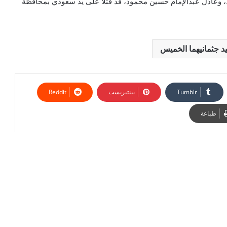
، وعادل عبدالإمام حسين محمود، قد قتلا على يد سعودي بمحافظة
د جثمانيهما الخميس
بينتيريست
طباعة