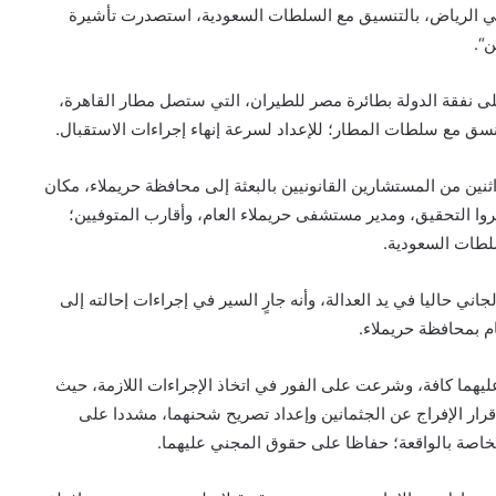
 في الرياض، بالتنسيق مع السلطات السعودية، استصدرت تأشيرة
“.
على نفقة الدولة بطائرة مصر للطيران، التي ستصل مطار القاهرة،
ثنين من المستشارين القانونيين بالبعثة إلى محافظة حريملاء، مكان
وا التحقيق، ومدير مستشفى حريملاء العام، وأقارب المتوفيين؛
لطات السعودية.
ني حاليا في يد العدالة، وأنه جارٍ السير في إجراءات إحالته إلى
ام بمحافظة حريملاء.
ليهما كافة، وشرعت على الفور في اتخاذ الإجراءات اللازمة، حيث
رار الإفراج عن الجثمانين وإعداد تصريح شحنهما، مشددا على
لخاصة بالواقعة؛ حفاظا على حقوق المجني عليهما.