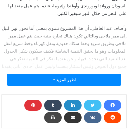
السودان ورواندا وبوروندى وأوغندا وإثيوبيا، عندما يتم عمل منفذ لها
على البحر من خلال النهر سيغير الكثير.
وأضاف عبد العاطي. أن هذا المشروع تنموي بمعنى أننا نحول نهر النيل
إلى ممر ملاحى وبالتالي تكون هناك تجارة بينية حيث يتم عمل ممر
ملاحي وطريق سريع وخط سكك حديدية ونقل كهرباء وخط سريع لنقل
المعلومات وهو ما يحقق التنمية الشاملة فكيف سيكون شكل الجدول
بعد التنفيذ التي تحدث فيها، ونحن عندما نفكر في التنمية نفكر في
جميع دول الحوض وليس استئثار بنفسنا وليس عمل أحادي أناني يفيدنا
فقط.
اظهر المزيد
وأوضح أن دول حوض النيل أغلبها لديها مشاكل فى الكهرباء ومشاكل
في تصدير المنتجات، فقد شاهدت في جنوب السودان غابة على
مسافة 80 كيلو مزروعة بالمانجو ويتم القائها لأنهم لا يعرفون كيف يتم
التصرف فيها نتيجة عدم وجود وسائل نقل رخيصة للأسواق ولا يوجد
لديهم تصنيع، نتخيل لو كان هناك ممر ملاحى سيتم تصدير المحاصيل
الاستوائية التي تنمو بشكل طبيعى مثل: «الاناناس، والباباى، والباشون،