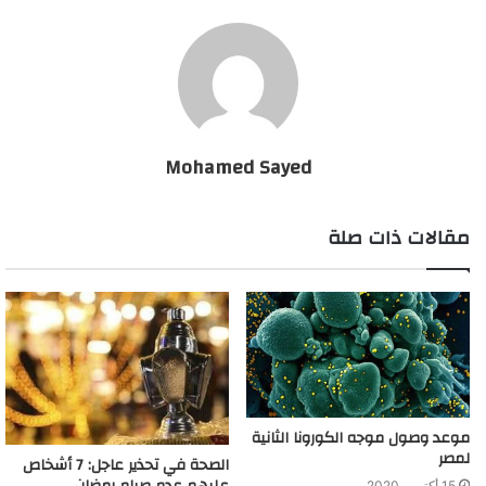
والاناناس»، ونحن نحتاج مثل هذه المحاصيل في مصر وبالتالي سيكون
هناك تسهيل لحياة المواطنين في كافة الدول الحبيسة.
وأشار إلى أن بحيرة فيكتوريا تعانى من ارتفاع المناسيب التي تتسبب
في مشاكل للمواطنين، لو تم عمل ممر ملاحى وطرق سيكون هناك
ترابط بين الشعوب النيلية نتخيل لو أن مواطن أخذ مركب من
Mohamed Sayed
الإسكندرية، وذهب بها إلى بحيرة فيكتوريا ستكون هناك متعة، فمتعة
السائح لدينا عندما يأخذ مركب من الأقصر حتى أسوان لرؤية الآثار فما
مقالات ذات صلة
بالنا لو ذهب الى فيكتوريا ورأى النيل وعاش في الطبيعة مع المواطنين
من الدول الأخرى رأى تنوع البشر والحضارات كل هذه أشياء هامة،
وأكرر أننا عندما نفكر في مشروع نفكر في صالح الدول الأخرى وهناك
إجماع من الدول على المشاركة في المشروع حتى اثيوبيا التي طلبت
الاشتراك فيه.
مصر تعلن رغبتها في تحويل نهر النيل وتوجه رسالة لإثيوبيا
موعد وصول موجه الكورونا الثانية
لمصر
الصحة في تحذير عاجل: 7 أشخاص
عليهم عدم صيام رمضان
15 أكتوبر، 2020