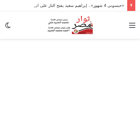
«حبسونى 4 شهور».. إبراهيم سعيد يفتح النار على ابنتيه: والله ما مسامحكم
القائمة
ال
ال