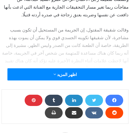
مفاجآت ربما تغير مسار التحقيقات الجارية مع الفنانة التي ادعت بأنها
دافعت عن نفسها وضربته بعنق زجاجة في صدره أردته قتيلًا.
وقالت شقيقة المقتول، إن الجريمة من المستحيل أن تكون بسبب
مشاجرة، لأن شقيقها تكوينه الجسدي قوي ولا يمكن أن يموت بهذه
الطريقة، خاصة أن الطعنة كانت من الصدر وليس الظهر، مشيرة إلى
أنه ربما كان هناك مساعدة للمتهمة من شخص آخر في الجريمة، خاصة
أنها لاحظت علامات أثناء النظرة الأخيرة عليه تؤكد أنه كان هناك تقييد
لقدميه، وكذلك إصابة بأحد القدمين.
اظهر المزيد
وأضافت: “تفاجأنا بأن تقرير الطبيب الأولى كان مكتوب به أن الوفاة
سببها أزمة قلبية وهو ما تم إبلاغنا به في البداية” متهمة زوجته عبير
بيبرس بإخفاء الجرح وإلباسه ملابس نظيفة لتبدو الوفاة طبيعية.
وتابعت: “كاد يتم الدفن دون التوصل للحقيقة لولا العلامات التي
لاحظناها على جثمانه، وإصرارنا على وصول الشرطة للتحقيق في
الأمر ما أدى لكشف الجريمة”.