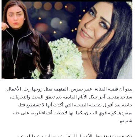
يبدو أن قضية الفنانة عبير بيبرس، المتهمة بقتل زوجها رجل الأعمال،
ستأخذ منحنى آخر خلال الأيام القادمة بعد تعمق البحث والتحريات،
خاصة بعد أقوال شقيقة الضحية التي أكدت أنها لا تستطيع قتله
بمفردها كونه قوي البنيان، كما انها لاحظت أشياء غريبة على جثة
شقيقها.
وكشفت شقيقة رجل الأعمال الراحل عمرو السيد عبدالله، عن