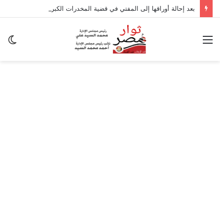
بعد إحالة أوراقها إلى المفتي في قضية المخدرات الكبرى.. من هي سارة خليفة؟
القائمة
ال
ال