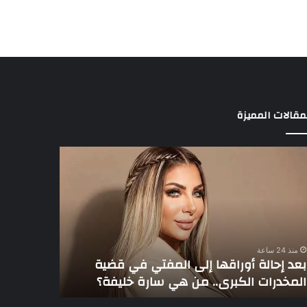
مقالات المميزة
د
3
الة
لاعبين
راقها
يخطفون
ى
أنظار
مفتي
عموتة
في
ية
الأهلي
منذ 24 ساعة
مخدرات
بعد إحالة أوراقها إلى المفتي في قضية
منذ 24 ساعة
كبرى..
المخدرات الكبرى.. من هي سارة خليفة؟
3 لاعبين يخطفون أنظار عموتة في الأهلي