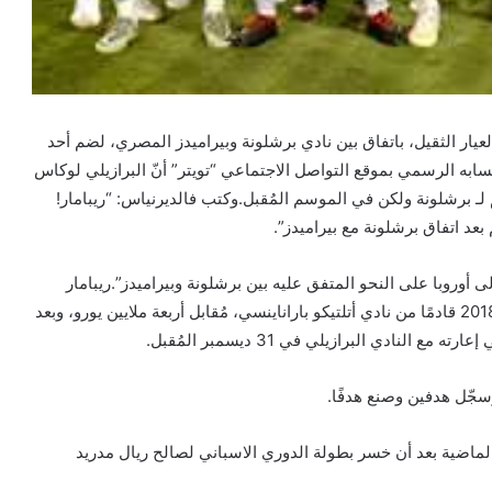
يار الثقيل، باتفاق بين نادي برشلونة وبيراميدز المصري، لضم أحد
ابه الرسمي بموقع التواصل الاجتماعي “تويتر” أنّ البرازيلي لوكاس
 لـ برشلونة ولكن في الموسم المُقبل.وكتب فالديرنياس: “ريبامار!
 أوروبا على النحو المتفق عليه بين برشلونة وبيراميدز”.ريبامار
صاحب الـ”23″ عامًا كان انضم إلى برشلونة، في أغسطس 2018 قادمًا من نادي أتلتيكو باراناينسي، مُقابل أربعة ملايين يورو، وبعد
لنادي البرازيلي في 31 ديسمبر المُقبل.
 الماضية بعد أن خسر بطولة الدوري الاسباني لصالح ريال مدريد