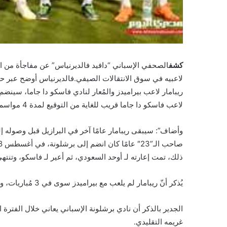
كشف
الصحفي الإسباني “دافيد فالديرنياس” عن مفاجأة من الع
لاعبيه في سوق الانتقالات الصيفي.فالديرنياس أوضح عبر حس
ريبامار لاعب بيراميدز والمُعار لنادي فاسكو دا جاما، سينضم
لاعب فاسكو دا جاما قريب للغاية من التوقيع لمدة 4 مواسم بعد اتفاق برشلونة مع بيراميدز”.
وأضاف”: سيبقى ريبامار عامًا آخر في البرازيل قبل وصوله إلى
ذلك، تمت إعارته لـ أوحد السعودي، ثم أعير لـ فاسكو، وتنتهي إعارته مع ا
يُذكر أنّ ريبامار لم يلعب مع بيراميدز سوى في 3 مُباريات، وسجّل هدفين وصنع هدفًا.
الجدير بالذكر أن نادي برشلونة الإسباني يعاني خلال الفترة
غريمه التقليدي.