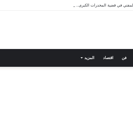
 المفتي في قضية المخدرات الكبرى.. من هي سارة خليفة؟
فن
اقتصاد
المزيد