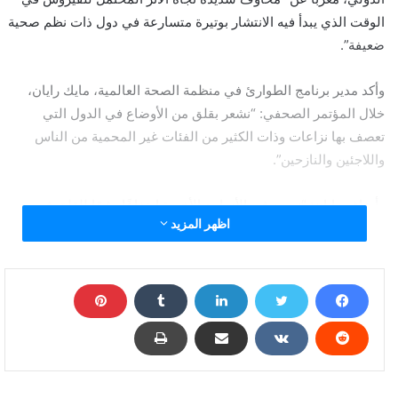
الوقت الذي يبدأ فيه الانتشار بوتيرة متسارعة في دول ذات نظم صحية
ضعيفة”.
وأكد مدير برنامج الطوارئ في منظمة الصحة العالمية، مايك رايان،
خلال المؤتمر الصحفي: “نشعر بقلق من الأوضاع في الدول التي
تعصف بها نزاعات وذات الكثير من الفئات غير المحمية من الناس
واللاجئين والنازحين”.
وأضاف رايان: “نرصد في الأسابيع الأخيرة ارتفاعًا مثيرًا للقلق في
اظهر المزيد
الحالات المسجلة بكل من هايتي والصومال والسودان وجنوب السودان
واليمن وسوريا وأفغانستان وسيراليون وجمهورية إفريقيا الوسطى
وشمال نيجيريا”.
وتابع” “نشعر بقلق من الانعكاس المحتمل للمرض على المجتمعات
المحلية التي تعاني للتو من صعوبات كثيرة. هذا الأمر يمثل مشكلة
بالنسبة إلى المجتمع الدولي”.