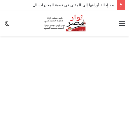
بعد إحالة أوراقها إلى المفتي في قضية المخدرات الكبرى.. من هي سارة خليفة؟
القائمة
ال
ال