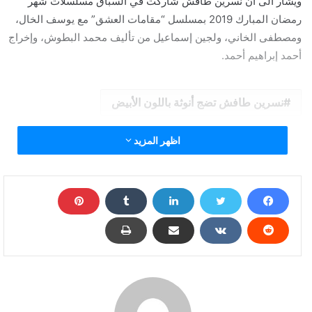
ويشار الى أن نسرين طافش شاركت في السباق مسلسلات شهر
رمضان المبارك 2019 بمسلسل “مقامات العشق” مع يوسف الخال،
ومصطفى الخاني، ولجين إسماعيل من تأليف محمد البطوش، وإخراج
أحمد إبراهيم أحمد.
نسرين طافش تضج أنوثة باللون الأبيض
اظهر المزيد