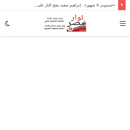
«حبسونى 4 شهور».. إبراهيم سعيد يفتح النار على ابنتيه: والله ما مسامحكم
القائمة
ال
ال