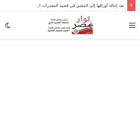
بعد إحالة أوراقها إلى المفتي في قضية المخدرات الكبرى.. من هي سارة خليفة؟
القائمة
ال
ال