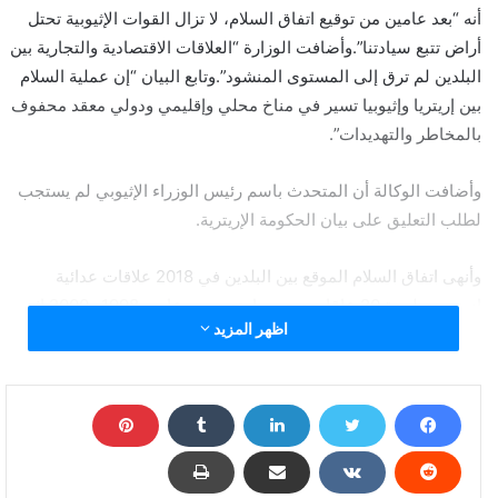
أنه “بعد عامين من توقيع اتفاق السلام، لا تزال القوات الإثيوبية تحتل
أراض تتبع سيادتنا”.وأضافت الوزارة “العلاقات الاقتصادية والتجارية بين
البلدين لم ترق إلى المستوى المنشود”.وتابع البيان “إن عملية السلام
بين إريتريا وإثيوبيا تسير في مناخ محلي وإقليمي ودولي معقد محفوف
بالمخاطر والتهديدات”.
وأضافت الوكالة أن المتحدث باسم رئيس الوزراء الإثيوبي لم يستجب
لطلب التعليق على بيان الحكومة الإريترية.
وأنهى اتفاق السلام الموقع بين البلدين في 2018 علاقات عدائية
استمرت لمدة 20 عامًا بعد حرب امتدت بين عامي 1998 و2000 إثر
اظهر المزيد
انفصال إريتريا عن إثيوبيا، وراح ضحيتها أكثر من 100 ألف شخص.
وعقب توقيع اتفاق السلام، رفعت الأمم المتحدة عقوبات فُرضت على
إريتريا لمدة 10 سنوات. ورفعت وزارة الخزانة الأمريكية الأسبوع
الماضي عقوبات على المستشار الرئاسي الإريتري يماني جبريب.