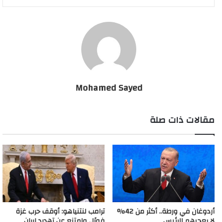
هل يتم سحب نوبل من آبي أحمد.. إريتريا تعلن فشل اتفاقية
السلام مع إثيوبيا
Mohamed Sayed
مقالات ذات صلة
أردوغان في ورطة.. أكثر من 42%
ترامب لنتنياهو: أوقف حرب غزة
لا يعجبهم الرئيس
فورًا.. وامتنع عن تهديد إيران