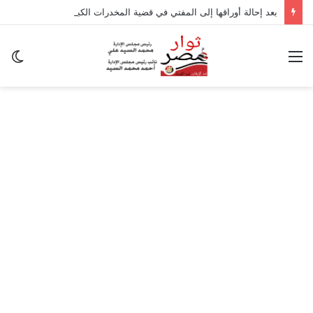
بعد إحالة أوراقها إلى المفتي في قضية المخدرات الكبرى.. من هي سارة خليفة؟
القائمة
ال
ال