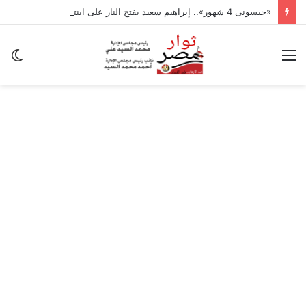
«حبسونى 4 شهور».. إبراهيم سعيد يفتح النار على ابنتيه: والله ما مسامحكم
القائمة
ال
ال