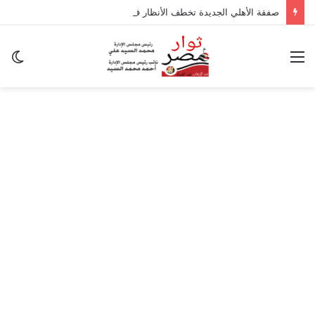
صفقة الأهلي الجديدة تخطف الأنظار في معسكر إسبانيا.. وسر غياب منصف بقرار
القائمة
ال
ال