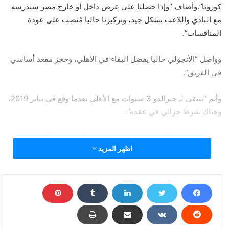
كورونا”.وأضاف “وإذا حصلنا على عرض داخل أو خارج مصر سندرسه
مع النادي واللاعب بشكل جيد، وتركيزنا حاليا مُنصب على عودة
المنافسات”.
وواصل “الأنجولي حاليا يفضل البقاء في الأهلي، وحجز مقعد أساسي
في الفريق”.
وأتم “يتبقى لـ جيرالدو 3 سنوات مع الأهلي بعدما وقع في يناير 2019،
وهناك شرط جزائي في عقده”.
وانضم جيرالدو للأهلي قادما من بريميرو دي أوجوستو الأنجولي في
اظهر المزيد
يناير من عام 2019.
وشارك جيرالدو مع الأهلي في 27 مباراة في كل البطولات سجل
خلالهم خمسة أهداف وصنع هدفا وحيدا.
وكيل جيرالدو: لا يوجد عروض حاليا بسبب كورونا