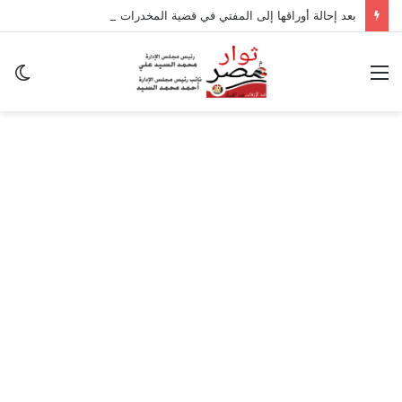
بعد إحالة أوراقها إلى المفتي في قضية المخدرات الكبرى.. من هي سارة خليفة؟
القائمة
ال
ال