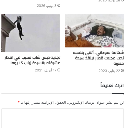
28 يونيو، 2020
3 يونيو، 2026
يروج المخدرات للسيطرة على القاصرات وإفساد طلبة
المدراس
شهامة سوداني.. ألقى بنفسه
تجديد حبس شاب تسبب في انتحار
تحت عجلات قطار لينقذ سيدة
عشيقته بالسيدة زينب 15 يوما
مصرية
17 أبريل، 2021
22 يناير، 2023
اترك تعليقاً
لن يتم نشر عنوان بريدك الإلكتروني.
الحقول الإلزامية مشار إليها بـ
*