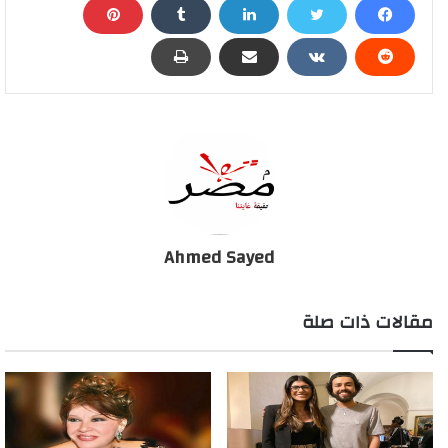
النقابة صوت جيد دون سلوك محترم، وهو امر معروف ومأخوذ به في
كل النقابات
.
وأوضح طارق مرتضي أن النقابة ليس بها شعبة للمهرجانات ولن يكون
وان النقابة تجيز فقط المطربين وتمنحهم العضوية في شعبة الغناء،
وبالتالي لا يوجد مكان لما يطلقون على أنفسهم مطربي المهرجانات
طبقا للقانون واللائحة المنظمة للعمل النقابي.
يوتيوب يحذف أغنية "عود البطل" لـ حسن شاكوش وعمر
Ahmed Sayed
كمال بعد 6 ملايين مشاهدة
مقالات ذات صلة