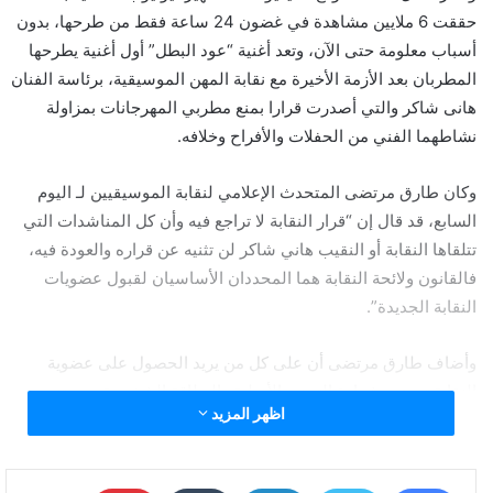
حققت 6 ملايين مشاهدة في غضون 24 ساعة فقط من طرحها، بدون
أسباب معلومة حتى الآن، وتعد أغنية “عود البطل” أول أغنية يطرحها
المطربان بعد الأزمة الأخيرة مع نقابة المهن الموسيقية، برئاسة الفنان
هانى شاكر والتي أصدرت قرارا بمنع مطربي المهرجانات بمزاولة
نشاطهما الفني من الحفلات والأفراح وخلافه.
وكان طارق مرتضى المتحدث الإعلامي لنقابة الموسيقيين لـ اليوم
السابع، قد قال إن “قرار النقابة لا تراجع فيه وأن كل المناشدات التي
تتلقاها النقابة أو النقيب هاني شاكر لن تثنيه عن قراره والعودة فيه،
فالقانون ولائحة النقابة هما المحددان الأساسيان لقبول عضويات
النقابة الجديدة”
.
وأضاف طارق مرتضى أن على كل من يريد الحصول على عضوية
النقابة تحضير شهادة التجنيد الأصلية والبطاقة الشخصية ومستند
اظهر المزيد
المؤهل و 4 صور شخصية ودفع الرسوم الخاصة باختبارات النقابة، وبعد
ذلك تقوم النقابة بتحديد موعد الاختبار بحضور لجنة للتقييم، واذا تم
إجازة الصوت للغناء تأتي مرحلة السلوك وهي المرحلة الأهم فلا تقبل