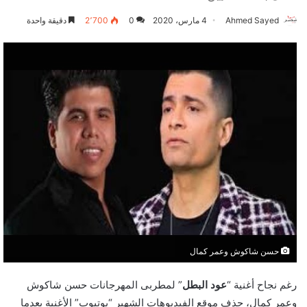
Ahmed Sayed
4 مارس، 2020
0
2٬700
دقيقة واحدة
حسن شاكوش وعمر كمال
رغم نجاح أغنية “
عود البطل
” لمطربى المهرجانات حسن شاكوش
وعمر كمال، حذف موقع الفيديوهات الشهير “يوتيوب” الأغنية بعدما