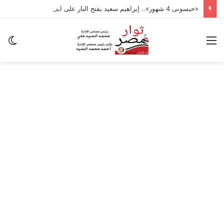
«حبسونى 4 شهور».. إبراهيم سعيد يفتح النار على ابنتيه: والله ما مسامحكم
القائمة
ال
ال