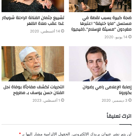
ضجة كبيرة بسبب لقطة في
تشييع جثمان الفنانة الراحلة شويكار
مسلسل “مايا خليفة” اعتبرها
غدا عقب صلاة الظهر
مغردون “مسيئة للإسلام”..(فيديو)
14 أغسطس، 2020
14 يونيو، 2020
إصابة الإعلامى رامي رضوان
التحريات تكشف مفاجأة بوفاة نجل
بكورونا
الفنان حسن يوسف بـ مطروح
3 ديسمبر، 2020
1 أغسطس، 2023
اترك تعليقاً
لن يتم نشر عنوان بريدك الإلكتروني.
الحقول الإلزامية مشار إليها بـ
*