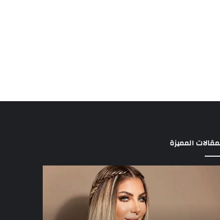
مقالات المميزة
د
3
الة
لاعبين
راقها
يخطفون
ى
أنظار
مفتي
عموتة