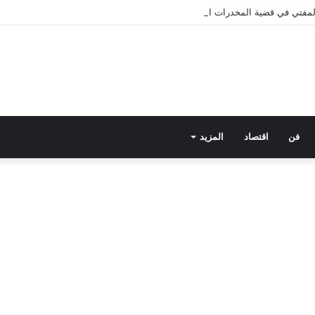
 المفتي في قضية المخدرات الكبرى.. من هي سارة خليفة؟
فن
اقتصاد
المزيد