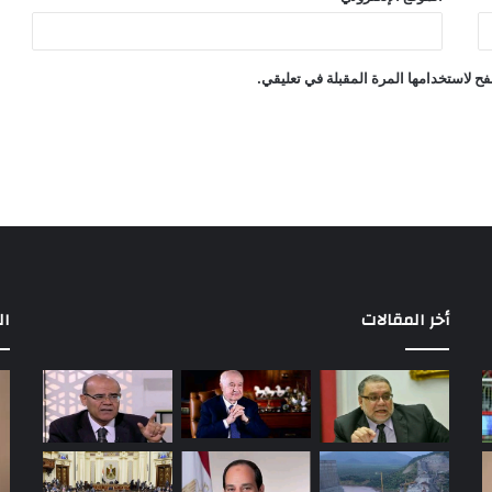
ح لاستخدامها المرة المقبلة في تعليقي.
أخر المقالات
ال
مباريات
بع
الأهلي
إح
في
أو
الدوري
إل
المصري
ال