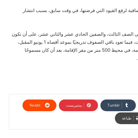
ة إضافية لرفع القيود التي فرضتها، في وقت سابق، بسبب انتشار
تى الصف الثالث، والصفين الحادي عشر والثاني عشر، على أن تكون
العودة إلزامية فقط لطلاب المرحلة الثانوية لإجراء الامتحانات، فيما تعود باقي الصفوف تدريجيًا بموعد أقصاه 1 يونيو المقبل،
والسماح بممارسة الأنشطة الرياضية بالشوارع والأماكن العامة، في محيط 500 متر من مقر الإقامة، بعد أن كان مسموحًا
بينتيريست
طباعة