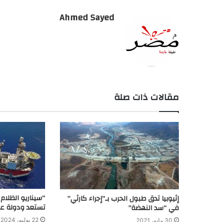
Ahmed Sayed
مقالات ذات صلة
“سيناريو الظلام 
إثيوبيا تدق طبول الحرب بـ”إجراء كارثي”
تستعد ودولة عرب
في “سد النهضة”
22 يوليو، 2024
30 مايو، 2021