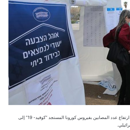
أعلنت وزارة الصحة لدى الاحتلال الإسرائيلي، منذ قليل، عن ارتفاع عدد المصابين بفيروس كورونا المستجد “كوفيد- 19” إلى