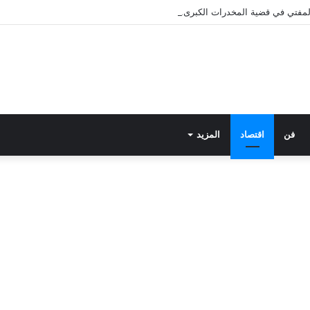
 المفتي في قضية المخدرات الكبرى.. من هي سارة خليفة؟
فن
اقتصاد
المزيد