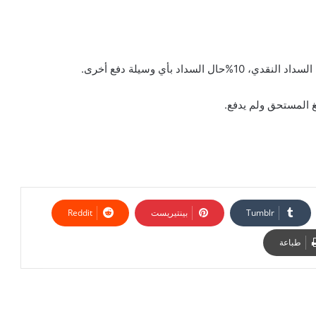
بينتيريست
طباعة