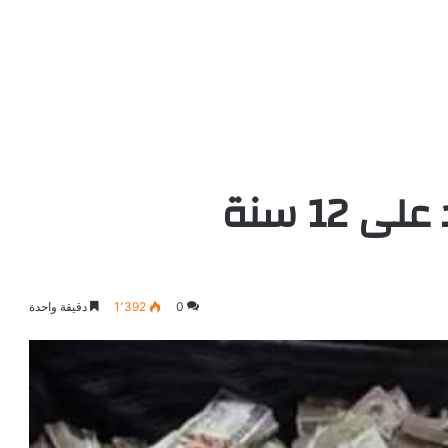
0
1٬392
دقيقة واحدة