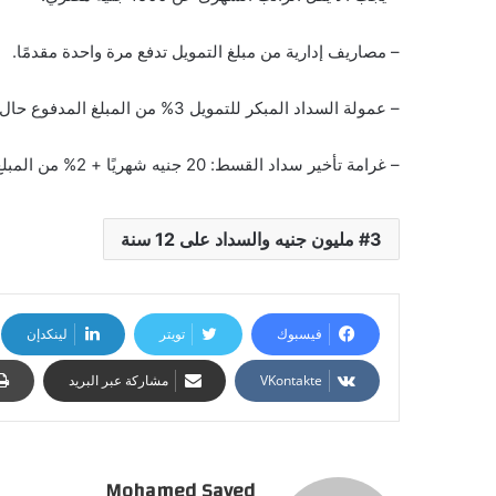
– مصاريف إدارية من مبلغ التمويل تدفع مرة واحدة مقدمًا.
– عمولة السداد المبكر للتمويل 3% من المبلغ المدفوع حال السداد النقدي، 10%حال السداد بأي وسيلة دفع أخرى.
– غرامة تأخير سداد القسط: 20 جنيه شهريًا + 2% من المبلغ المستحق ولم يدفع.
3 مليون جنيه والسداد على 12 سنة
فيسبوك
تويتر
لينكدإن
مشاركة عبر البريد
Mohamed Sayed