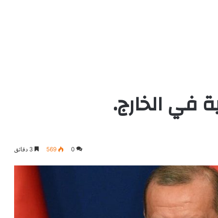
0
569
3 دقائق