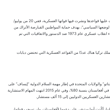
يعد الجزء التركي من جزيرة قبرص، أول بقعة جغرافية أنشأت عليها قواعدها ونشرت فيها قواتها العسكرية، ففي 20 من يوليو/
امنة لوضعها السياسي”، بهدف حماية المواطنين القبارصة الأتراك من
التجاوزات القبرصية اليونانية المدعومة من اليونان، بعد إجراء انقلاب عسكري عام 1973 ضد الدستور والاتفاقيات التي تم
ك في قبرص التركية 30 ألف جندي، وتملك تركيا هناك عددًا من القواعد العسكرية التي تحتضن دبابات
ترة وجود قوات “الناتو” والولايات المتحدة في إطار مهمة السلام الدولية “إيساف” على
الانتهاء؛ الأمر الذي أدى إلى انخفاض مستوى القوات الدولية في أفغانستان بنسبة 80%، وفي عام 2015 انتهت المهام الاستشارية
عسكريين الدوليين إلى 15 ألف مستشار.
نيا، أكّدت أنها ستبقى على دعمها لأفغانستان، ولن تسحب قواتها،