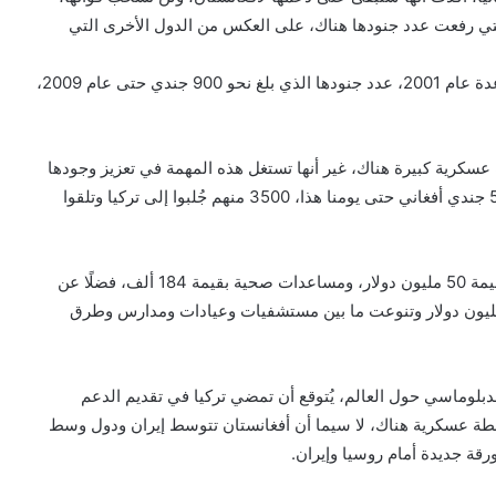
التي رفعت عدد جنودها هناك، على العكس من الدول الأخرى التي
وقد رفعت تركيا التي اشتركت في عمليات “الناتو” ضد القاعدة عام 2001، عدد جنودها الذي بلغ نحو 900 جندي حتى عام 2009،
ت عسكرية كبيرة هناك، غير أنها تستغل هذه المهمة في تعزيز وجودها
الدبلوماسي والأمني في أفغانستان عبر تدريب 17 ألف و500 جندي أفغاني حتى يومنا هذا، 3500 منهم جُلبوا إلى تركيا وتلقوا
كما منحت تركيا الجيش الوطني الأفغاني معدات عسكرية بقيمة 50 مليون دولار، ومساعدات صحية بقيمة 184 ألف، فضلًا عن
اعدات المالية المُقدمة إلى المدنيين التي بلغت 300 مليون دولار وتنوعت ما بين مستشفيات وعيادات ومدارس وطرق
لوماسي حول العالم، يُتوقع أن تمضي تركيا في تقديم الدعم
و نقطة عسكرية هناك، لا سيما أن أفغانستان تتوسط إيران ودول وسط
رقة جديدة أمام روسيا وإيران.