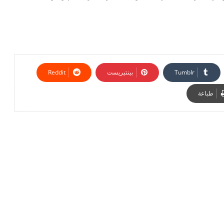
بينتيريست
طباعة