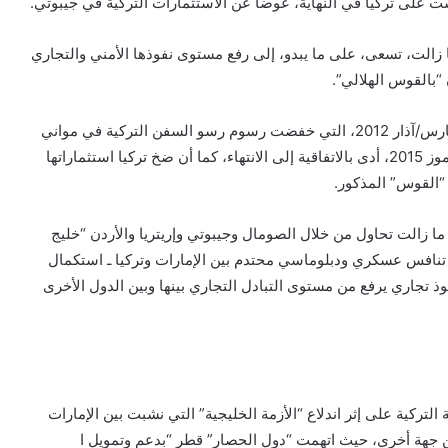
 على تركيا في النهاية، عوضًا عن الاستثمارات التركية في جيبوتي.
ا زالت، تسعى، على ما يبدو، إلى رفع مستوى نفوذها الأمني والتجاري
“بالقوس الهلالي”.
وقد برز هذا الهدف في عقد اتفاقية “الرورو” مع مصر، في مارس/آذار 2012، التي خفضت رسوم رسو السفن التركية في مواني
مصر وقناة السويس، غير أن الانقلاب الذي حدث في يوليو/تموز 2015، أدى بالاتفاقية إلى الانتهاء، كما أن ضخ تركيا استثماراتها
ء “القوس” المذكور.
 زالت تحاول من خلال الصومال وجيبوتي وإريتريا والأردن “خليج
 تنافس عسكري ودبلوماسي محتدم بين الإمارات وتركيا ـ استكمال
 تجاري يرفع من مستوى التبادل التجاري بينها وبين الدول الأخرى
كية على إثر اندلاع “الأزمة الخليجية” التي نشبت بين الإمارات
 جهة أخرى، حيث اتهمت “دول الحصار” قطر “بدعم وتمويل ا