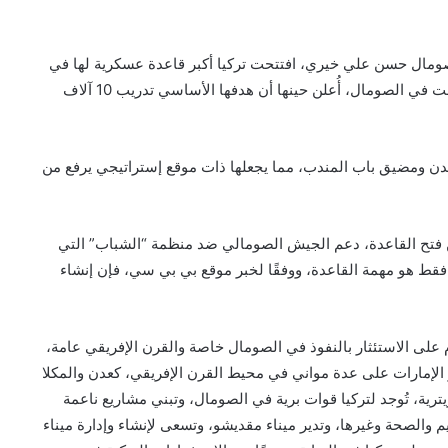
صومال حسن علي خيري، افتتحت تركيا أكبر قاعدة عسكرية لها في
الخارج، في 30 من سبتمبر/أيلول 2017، القاعدة التي اُفتتحت في الصومال، أُعلن حينها أن هدفها الأساسي تدريب 10 آلاف
 عدن ومضيق باب المندب، مما يجعلها ذات موقع إستراتيجي يرفع من
 من فتح القاعدة، دعم الجيش الصومالي ضد منظمة “الشباب” التي
قط هو مهمة القاعدة، ووفقًا لخبر موقع بي بي سي، فإن إنشاء
م على الاستئثار بالنفوذ في الصومال خاصة والقرن الإفريقي عامة،
 الإمارات على عدة مواني في محيط القرن الإفريقي، كعدن والمكلا
يترية، تُوجد لتركيا قوات برية في الصومال، وتبني مشاريع ناعمة
والصحة وغيرها، وتدير ميناء مقديشو، وتسعى لإنشاء وإدارة ميناء