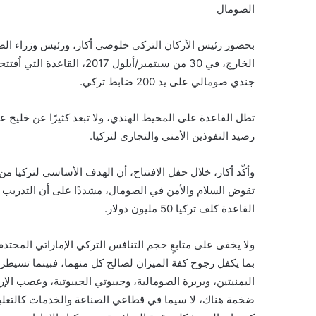
الصومال
بحضور رئيس الأركان التركي خلوصي أكار، ورئيس وزراء ال
جندي صومالي على يد 200 ضابط تركي.
تطل القاعدة على المحيط الهندي، ولا تبعد كثيرًا عن خليج
رصيد النفوذين الأمني والتجاري لتركيا.
وأكّد أكار، خلال حفل الافتتاح، أن الهدف الأساسي لتركيا
تقوض السلام والأمن في الصومال، مشددًا على أن التدريب ف
القاعدة كلف تركيا 50 مليون دولار.
ولا يخفى على متابعٍ حجم التنافس التركي الإماراتي المحتد
بما يكفل رجوح كفة الميزان لصالح كل منهما، فبينما تسيطر
اليمنيتين، وبربرة الصومالية، وجيبوتي الجيبوتية، وعصب الإر
ضخمة هناك، لا سيما في قطاعي الصناعة والخدمات كالتعليم 