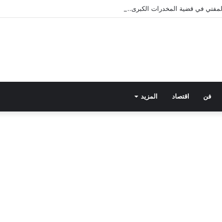
 المفتي في قضية المخدرات الكبرى.. من هي سارة خليفة؟
فن
اقتصاد
المزيد