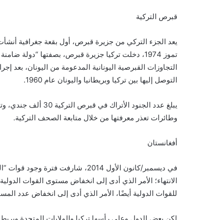
قبرص التركية
تموز 1974، دخلت تركيا جزيرة قبرص، بصفتها “دولة ض
التوصل إليها بين تركيا وبريطانيا واليونان عام 1960.
يبلغ عدد الجنود الأترا
وطائرات تعذر معرفتها من خلال متابعة الصحف التركية.
أفغانستان
في ديسمبر/كانون الأول 2014، شارفت ف
للقوات الدولية أيضًا، الأمر الذي أدى إلى انخفاض عدد المستشارين ال
لكن بعض الدول وعلى رأسها تركيا والولايات المتحدة وبريطا