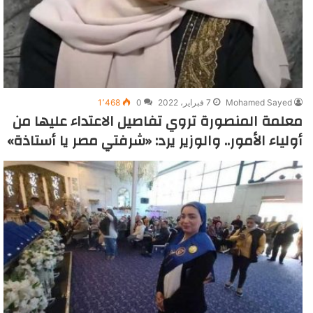
Mohamed Sayed
7 فبراير، 2022
0
1٬468
معلمة المنصورة تروي تفاصيل الاعتداء عليها من
أولياء الأمور.. والوزير يرد: «شرفتي مصر يا أستاذة»