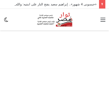
«حبسونى 4 شهور».. إبراهيم سعيد يفتح النار على ابنتيه: والله ما مسامحكم
القائمة
ال
ال