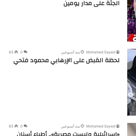
الجثة على مدار يومين
Mohamed Sayed
منذ أسبوعين
0
63
لحظة القبض على الإرهابي محمود فتحي
Mohamed Sayed
منذ أسبوعين
0
63
«إسرائيلية وليست مصرية».. أطباء أسنان