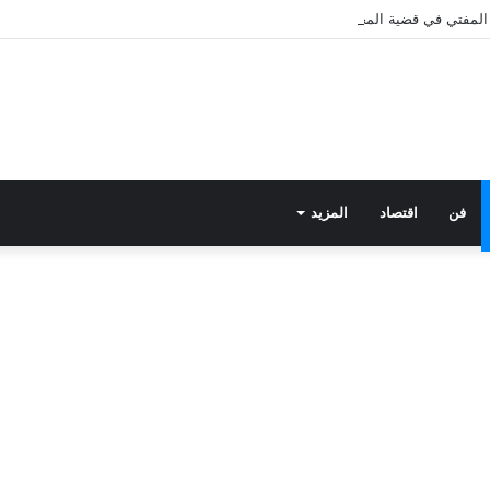
ى المفتي في قضية المخدرات الكبرى.. من هي سارة خليفة؟
فن
اقتصاد
المزيد