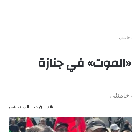
 خامنئي
«الموت» في جنازة
 خامنئي
0
75
دقيقة واحدة