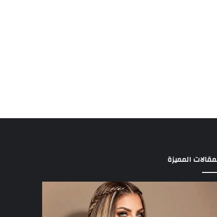
مقالات المميزة
د
3
الة
لاعبين
راقها
يخطفون