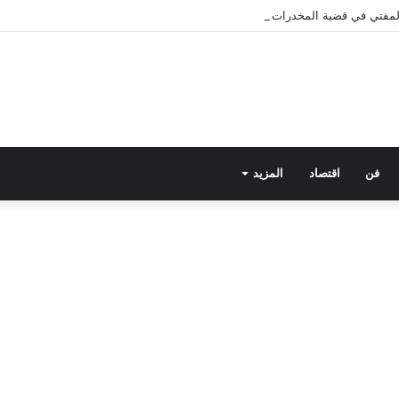
 المفتي في قضية المخدرات الكبرى.. من هي سارة خليفة؟
فن
اقتصاد
المزيد