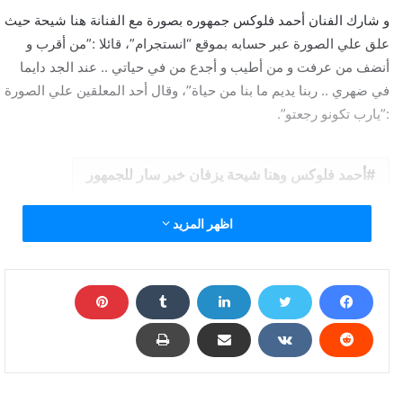
و شارك الفنان أحمد فلوكس جمهوره بصورة مع الفنانة هنا شيحة حيث
علق علي الصورة عبر حسابه بموقع “انستجرام”، قائلا :”من أقرب و
أنضف من عرفت و من أطيب و أجدع من في حياتي .. عند الجد دايما
في ضهري .. ربنا يديم ما بنا من حياة”، وقال أحد المعلقين علي الصورة
:”يارب تكونو رجعتو”.
أحمد فلوكس وهنا شيحة يزفان خبر سار للجمهور
اظهر المزيد