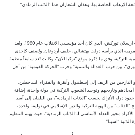
ة الإرهاب الخاصة بها، وهذان الشعاران هما “الذئب الرمادي”
تأسست “الذئاب الرمادية” في أواخر الستينيات، على يد ألب أرسلان توركش، الذي كان أحد مؤسسي الانقلاب عام 1960. وتُعد
قومية الذي يرأسه دولت بهتشالي، حليف أردوغان. وتُصنف كإحدى
 التركية، وفق ما ذكره موقع “تركيا الآن”، وكانت تُعد سابقاً منظمةً
ن عُقد “التحالف الجمهوري”، بين حزب “العدالة والتنمية” وحزب “الحركة القومية” من أجل
 النازحين من الريف إلى إسطنبول وأنقرة، والفقراء الساخطين.
أمجادهم وتاريخهم وتوحيد الشعوب التركية في دولة واحدة، إضافة
 حدود دولة الأتراك بحسب “الذئاب الرمادية”، من البلقان إلى آسيا
 “الذئاب” بين الهوية التركية والدين الإسلامي في توليفة واحدة،
أكراد محور العداء الأساسي لـ”الذئاب الرمادية”، حيث يهتم التنظيم
الذئبة “آسينا”