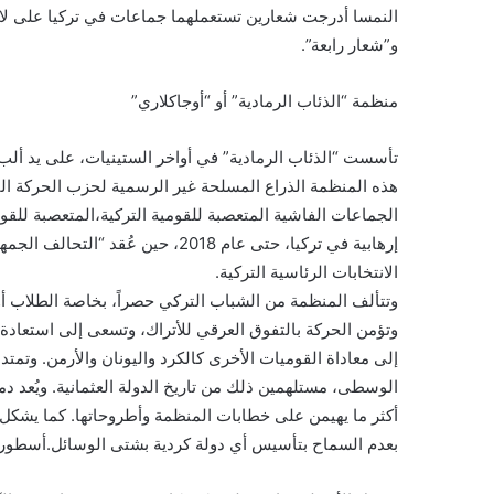
النمسا أدرجت شعارين تستعملهما جماعات في تركيا على لائح
و”شعار رابعة”.
منظمة “الذئاب الرمادية” أو “أوجاكلاري”
هذه المنظمة الذراع المسلحة غير الرسمية لحزب الحركة ال
الجماعات الفاشية المتعصبة للقومية التركية،المتعصبة للقومية
إرهابية في تركيا، حتى عام 2018، حي
الانتخابات الرئاسية التركية.
وتتألف المنظمة من الشباب التركي حصراً، بخاصة الطلاب أو
وتؤمن الحركة بالتفوق العرقي للأتراك، وتسعى إلى استعادة 
إلى معاداة القوميات الأخرى كالكرد واليونان والأرمن. وتمتد
الوسطى، مستلهمين ذلك من تاريخ الدولة العثمانية. ويُعد دمج
أكثر ما يهيمن على خطابات المنظمة وأطروحاتها. كما يشكل ال
بعدم السماح بتأسيس أي دولة كردية بشتى الوسائل.أسطورة 