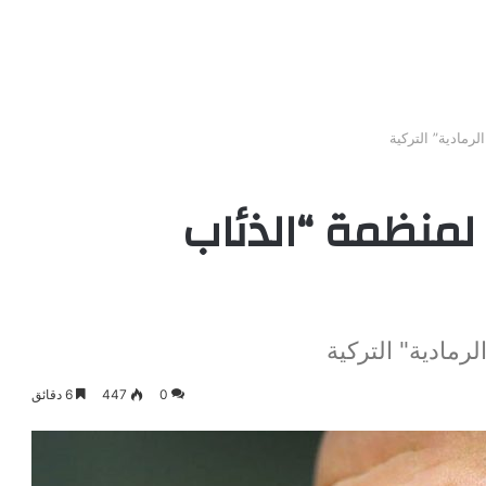
رمادية” التركية
 لمنظمة “الذئاب
رمادية" التركية
0
447
6 دقائق