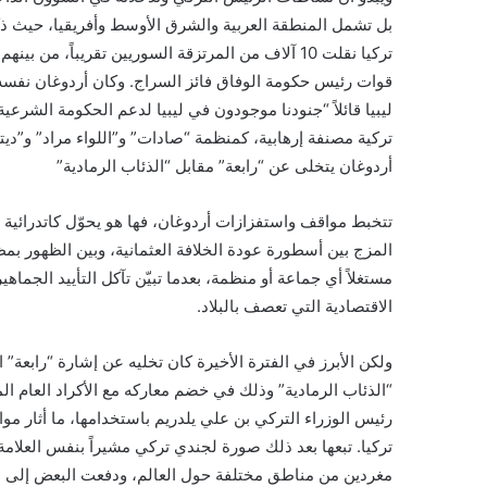
بل تشمل المنطقة العربية والشرق الأوسط وأفريقيا، حيث ذك
قوات رئيس حكومة الوفاق فائز السراج. وكان أردوغان نفسه 
ليبيا قائلاً “جنودنا موجودون في ليبيا لدعم الحكومة الشر
تركية مصنفة إرهابية، كمنظمة “صادات” و”اللواء مراد” و”ديتي
أردوغان يتخلى عن “رابعة” مقابل “الذئاب الرمادية”
تتخبط مواقف واستفزازات أردوغان، فها هو يحوّل كاتدرائية 
المزج بين أسطورة عودة الخلافة العثمانية، وبين الظهور بمظ
مستغلاً أي جماعة أو منظمة، بعدما تبيّن تآكل التأييد الجماه
الاقتصادية التي تعصف بالبلاد.
ولكن الأبرز في الفترة الأخيرة كان تخليه عن إشارة “رابعة”
“الذئاب الرمادية” وذلك في خضم معاركه مع الأكراد العام ال
رئيس الوزراء التركي بن علي يلدريم باستخدامها، ما أثار مو
مغردين من مناطق مختلفة حول العالم، ودفعت البعض إلى ا