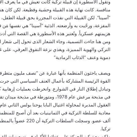
وتقول الأسطورة إن قبيلة تركية كانت تعيش في ما يعرف الآ
منافسة. كانت نهاية هذه القبيلة وحشية وفظيعة. لكن كان هن
“آسينا”. لكن القبيلة التي نفذت المجزرة بحق قبيلة الطفل
المفزعة، ورحّبت به وأرضعته. الذئبة “آسينا” هي نفسها مَن ق
هزيمتهم عسكرياً. وتُعتبر هذه الأسطورة هي القصة التي أدت
ومن هنا جاءت التسمية، وجاء الشعار الذى تحول إلى شعار ال
التركي والهوية المميزة، ويغذي نزعة التفوق العرقي، على غرا
دموية وعنف “الذئاب الرمادية”
ويصف باحثون المنظمة بأنها عبارة عن “نصف مليون متطرف و
القوة الرئيسة المشاركة بأعمال العنف السياسي التي جرت
وتبادل إطلاق النار في الشوارع. وانخرطت بعمليات إرهابية
تركيا.
ولكن مع تركيز الحركة على عدائها للأكراد في تسعينيات ا