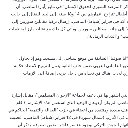
ر “المرصد السوري لحقوق الإنسان” في مايو (أيار) الماضي، أن
تركيا نقلت 10 آلاف من المرتزقة السوريين تقريباً، من بينهم أطفال تتراوح أعمارهم بين 14 و18 سنة، إلى ليبيا للقتال إلى جانب
أكد في فبراير (شباط) الماضي، إرسال تركيا مقاتلين سوريين إلى
عية” إلى جانب مقاتلين سوريين. ويأتي كل ذلك مع نشاط بارز لمنظمات
ب” و”الذئاب الرمادية”.
“آيا صوفيا” السابقة من موقع سياحي إلى مسجد. وهو إذ يحاول
هر العلماني الغربي ضمن حلف الناتو، يعمل للترويج لامتداد حكمه
يري له، بل هناك مَن تحداه من داخل حزبه، إضافةً الى الأزمات
 التي اشتهر بها في دعمه لجماعة “الإخوان المسلمين”، مقابل إشارة
ماضي. لم يكن أردوغان الوحيد الذي استعمل هذه الإشارة، إذ قام
اقف مندِدة ومنتقِدة من أعضاء في حزب “العدالة والتنمية” الحاكم في
تركيا. تبعها بعد ذلك صورة لجندي تركي مشيراً بنفس العلامة، في الأتارب (شمال سوريا) في 12 فبراير (شباط) الماضي، أغضبت
تهام الجيش التركي بوجود عناصر فاشية ضمن صفوفه. يذكر أن