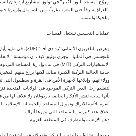
ويروّج “مسجد النور الكبير” في تولوز لمشاريع أردوغان الس
والعراق شرقاً حتى المغرب غرباً، ومن الصومال وإريتريا جنو
وبلجيكا والنمسا.
عمليات التجسس تستغل المساجد
وعرض التلفزيون الألماني
للتجسس في ألمانيا”، وجرى توثيق كيف أن مؤسسة “الاتحاد ا
خدمة الجالية التركية الكبيرة هناك، لكنها تزرع بينهم المخ
وولاءاتهم، وإبلاغها لأجهزة الأمن في أنقرة واسطنبول التي
لتنظيم رجل الدين التركي الموجود في الولايات المتحدة فتح ا
بأنها ساحة لنشر الأفكار الخاصة بأردوغان ولا علاقة لها من 
أنقرة للأئمة الأتراك وتمويل المساجد والجمعيات الإسلامية 
إغلاق عدد كبير من المساجد التي يديرها أتراك.
دعم الإرهاب والتطرف في المنطقة العربية
ويبدو أن نشاطات الرئيس التركي وتدخلاته في الشؤون الداخل