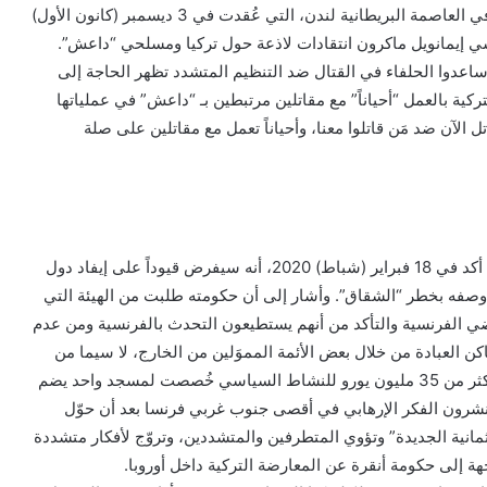
في اليوم الأول من قمة قادة حلف شمال الأطلسي (الناتو) في العاصمة البريطانية لندن، التي عُقدت في 3 ديسمبر (كانون الأول)
فرنسي إيمانويل ماكرون انتقادات لاذعة حول تركيا ومسلحي “داعش”.
 ساعدوا الحلفاء في القتال ضد التنظيم المتشدد تظهر الحاجة إلى
ية بالعمل “أحياناً” مع مقاتلين مرتبطين بـ “داعش” في عملياتها
ل الآن ضد مَن قاتلوا معنا، وأحياناً تعمل مع مقاتلين على صلة
لم تتوقف انتقادات الرئيس الفرنسي لتركيا عند هذا الحد بل أكد في 18 فبراير (شباط) 2020، أنه سيفرض قيوداً على إيفاد دول
وصفه بخطر “الشقاق”. وأشار إلى أن حكومته طلبت من الهيئة التي
اضي الفرنسية والتأكد من أنهم يستطيعون التحدث بالفرنسية ومن عدم
ن العبادة من خلال بعض الأئمة المموَلين من الخارج، لا سيما من
تركيا، بعدما كشف ماكرون عن تمويلات ضخمة وصلت إلى أكثر من 35 مليون يورو للنشاط السياسي خُصصت لمسجد واحد يضم
رون الفكر الإرهابي في أقصى جنوب غربي فرنسا بعد أن حوّل
انية الجديدة” وتؤوي المتطرفين والمتشددين، وتروّج لأفكار متشددة
هة إلى حكومة أنقرة عن المعارضة التركية داخل أوروبا.