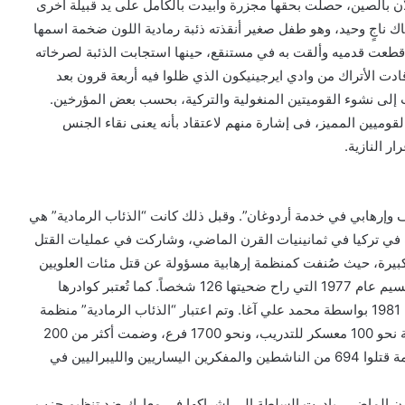
ن بالصين، حصلت بحقها مجزرة وأُبيدت بالكامل على يد قبيلة أخرى
اك ناجٍ وحيد، وهو طفل صغير أنقذته ذئبة رمادية اللون ضخمة اسمها
، قطعت قدميه وألقت به في مستنقع، حينها استجابت الذئبة لصرخاته
ادت الأتراك من وادي ايرجينيكون الذي ظلوا فيه أربعة قرون بعد
 إلى نشوء القوميتين المنغولية والتركية، بحسب بعض المؤرخين.
قوميين المميز، فى إشارة منهم لاعتقاد بأنه يعنى نقاء الجنس
ر النازية.
إرهابي في خدمة أردوغان”. وقبل ذلك كانت “الذئاب الرمادية” هي
 في تركيا في ثمانينيات القرن الماضي، وشاركت في عمليات القتل
 كبيرة، حيث صُنفت كمنظمة إرهابية مسؤولة عن قتل مئات العلويين
في مذبحة مرعش عام 1978، ومتورطة في مذبحة ميدان تقسيم عام 1977 التي راح ضحيتها 126 شخصاً. كما تُعتبر كوادرها
العقول المدبرة لمحاولة اغتيال البابا يوحنا بولس الثاني عام 1981 بواسطة محمد علي آغا. وتم اعتبار “الذئاب الرمادية” منظمة
معادية للسلطة التركية في الثمانينيات بعد أن أصبح للمنظمة نحو 100 معسكر للتدريب، ونحو 1700 فرع، وضمت أكثر من 200
ألف عضو. وسجلت السلطات التركية أن 220 عضواً بالمنظمة قتلوا 694 من الناشطين والمفكرين اليساريين والليبراليين في
لقرن الماضي، بادرت السلطة إلى إشراكها في معارك ضد تنظيم حزب