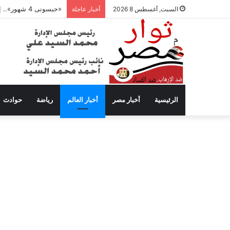
«حبسونى 4 شهور».. إبراهيم سعيد يفتح النار على ابنتيه: والله ما مسامحكم
السبت, أغسطس 8 2026
أخبار عاجلة
الرئيسية
أخبار مصر
أخبار العالم
رياضة
حوادث