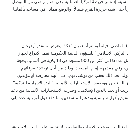
ياسية، إذ نشر خريطةً لتركيا العثمانية وهي تضم أراضي من الموصل
باً حتى شبه جزيرة القرم شمالاً، والوضع مماثل في مساجد بألمانيا
 “زد دي أف” (ZDF)، في مايو (أيار) الماضي، فيلماً وثائقياً، بعنوان “هكذا يتعرض منتقدو أردوغان
لتركي الإسلامي” للشؤون الدينية الحكومية تعمل كذراع لجهاز
الاستخبارات التركي (MIT) في بناء وإدارة المساجد التي وصل عددها إلى أكثر من 900 مسجد في 16 ولاية في ألمانيا، بحجة
برين، وفي مقدمهم إمام المسجد، وذلك من أجل ترصّد تصرفاتهم
 تتولى بعد ذلك تعقب مَن يوشى بهم، على أنهم معارضة أو مؤيدون
لله غولن. ووصفت الاستخبارات الألمانية “البؤر الإرهابية التركية”
قريب أو بعيد بالدين الإسلامي. وحذرت الاستخبارات الألمانية من دعم
لتقوم بأدوار سياسية وتدعم المتشددين، ما دفع دول أوروبية عدة إلى
ية للدول ودعمه الإرهاب والتطرف، لا تقتصر على الدول الأوروبية،