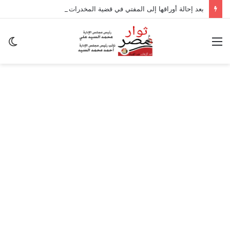
بعد إحالة أوراقها إلى المفتي في قضية المخدرات الكبرى.. من هي سارة خليفة؟
القائمة
ال
ال