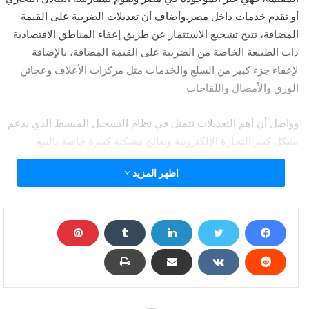
أو تقدم خدمات داخل مصر.وأضاف أن تعديلات الضريبة على القيمة
المضافة، تتيح تشجيع الاستثمار عن طريق إعفاء المناطق الاقتصادية
ذات الطبيعة الخاصة من الضريبة على القيمة المضافة، بالإضافة
لإعفاء جزء كبير من السلع والخدمات مثل مركزات الأعلاف وعجائن
الورق والأمصال واللقاحات
وواصل أن أهم التعديلات تتمثل في نظام التسجيل المبسط الذي يدعم
بشكل كبير التجارة الإلكترونية ويعالج مشكلة كبيرة خاصة بالبيع
التجاري الخاص بالشركات غير المقيمة داخل مصر، مشيرًا إلى أن البيع
اظهر المزيد
يتم عن طريق الأونلاين في شكل سلعة أو شكل خدمات.
واختتم أنهم طلبوا من الشركات غير المقيمة في قانون 67 بتعيين
ممثل قانوني داخل مصر، ويتم التعامل معه باعتباره ممثل، إلا أن هذا
النظام لم يثبت فاعليته على مدار السنوات، وبالتالي تم التعديل
بالنظام المبسط، والذي من خلاله سيتم التسجيل والتوسيع في التجارة
الإلكترونية عن طريق الشركات الأجنبية للدخول للسوق المصري وفقًا
للمعايير الدولية.