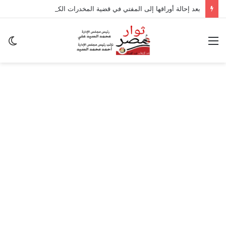
بعد إحالة أوراقها إلى المفتي في قضية المخدرات الكبرى.. من هي سارة خليفة؟
القائمة
ال
ال