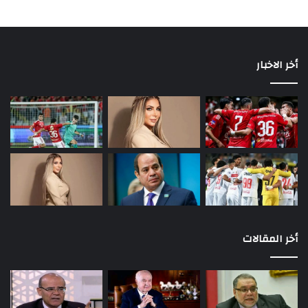
Trump“، انتهوا إلى أنه فاقد للأهلية، UNFIT وهو نفس التعبير الذي
يستخدمه قياديو الحزب الديمقراطي الآن في ملاحقة ترامب.
أخر الاخبار
أول رئيس أمريكي يغادر البيت الأبيض مرفقا بشهادة "غير
مؤهل"
أخر المقالات