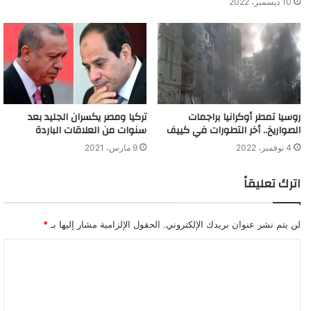
10 ديسمبر، 2022
إحدى الغانيات، وهي ترفع دعوى ضد ترامب بأنه اغتصبها.
قبل ذلك كانت بيلوسي، في شهر يوليو الماضي، قد وصفت كورونا
بأنها ”فيروس ترامب“، ليرد عليها بأنها ”مجنونة“.
وقبل ذلك بقليل كانت قد وصفته بأنه يشبه ”طفلا على حذائه براز كلب“.
روسيا تمطر أوكرانيا براجمات
تركيا ومصر يكسران الجليد بعد
وكانت في ذلك تُعقّب على وصفه لها أنها ”امرأة مريضة تعاني مشاكل
الصواريخ.. أخر التطورات في كييف
سنوات من العلاقات الباردة
نفسية كثيرة“.
4 نوفمبر، 2022
9 مارس، 2021
اترك تعليقاً
لن يتم نشر عنوان بريدك الإلكتروني.
الحقول الإلزامية مشار إليها بـ
*
غير مؤهل UNFIT