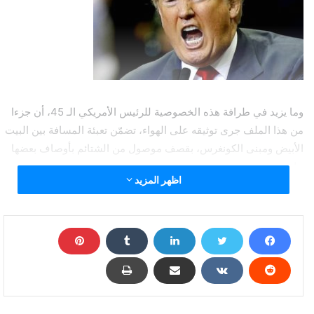
وما يزيد في طرافة هذه الخصوصية للرئيس الأمريكي الـ 45، أن جزءا
من هذا الملف جرى توثيقه على الهواء، تضمّن تعبئة المسافة بين البيت
الأبيض ومبنى الكونغرس، بقصف موصول من الشتائم بأوصاف بعضها
جارح.
اظهر المزيد
يوم الخميس الماضي، وبعد ساعات من موقعة حصار مبنى الكابيتول،
استخدمت رئيسة مجلس النواب نانسي بيلوسي في وصف ترامب
تعبير ”شخص خطير جدا ينبغي ألا يستمر في منصبه“، وفي اليوم التالي
رفعت سوية الوصف إلى أنه ”مختلّ“.ثم ألحقت بيلوسي ذلك بالاتصال
مع وزارة الدفاع (البنتاجون)؛ لمنع ترامب من استخدام السلاح النووي
قبل مغادرته البيت الأبيض، فهو ”مجنون وبيده الزر (الكود النووي)“.