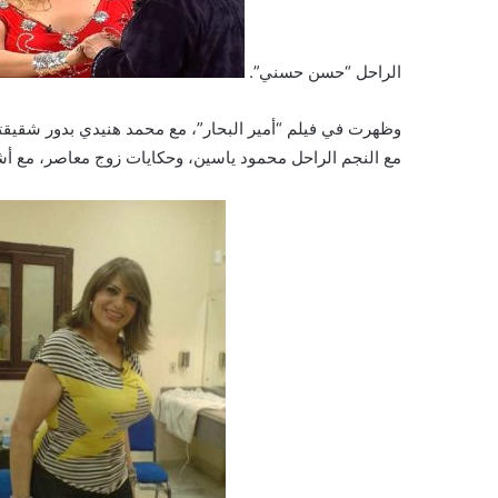
الراحل “حسن حسني”.
وظهرت في فيلم “أمير البحار”، مع محمد هنيدي بدور شقيقته،
مع النجم الراحل محمود ياسين، وحكايات زوج معاصر، مع أش