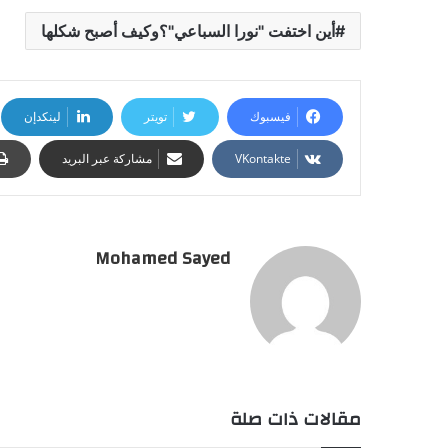
أين اختفت "نورا السباعي"؟وكيف أصبح شكلها
فيسبوك
تويتر
لينكدإن
مشاركة عبر البريد
Mohamed Sayed
مقالات ذات صلة