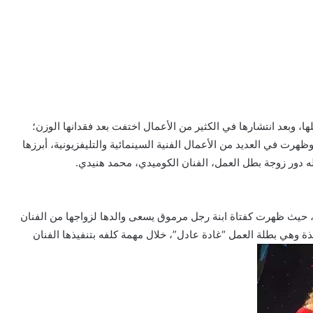
ها، وبعد انتشارها في الكثير من الأعمال اختفت بعد فقدانها الوزن؛
ت الفنانة الكوميدية “نورا السباعي”، في 5 إبريل 1975، وظهرت في العديد من الأعمال الفنية السينمائية والتليفزيونية، أبرزها
دور زوجة بطل العمل، الفنان الكوميدي، محمد هنيدي.
 حيث ظهرت كفتاة ابنة رجل مرموق يسعى والدها لزواجها من الفنان
ذة وهي بطلة العمل “غادة عادل”، خلال مهمة كلفه بتنفيذها الفنان