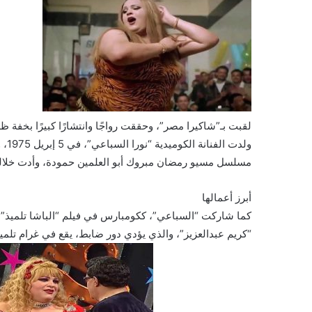
لقبت بـ”شاكيرا مصر”، وحققت رواجًا وانتشارًا كبيرًا بخفة ظل
ولد
مسلسل مسيو رمضان مبروك أبو العلمين حمودة، وأدت خلاله 
أبرز أعمالها
كما شاركت “السباعي”، ككومبارس في فيلم “الباشا تلميذ”،
“كريم عبدالعزيز”، والذي يؤدي دور ضابط، يقع في غرام تلمي