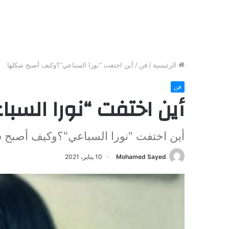
الرئيسية
/
فن
/
أين اختفت “نورا السباعي”؟وكيف أصبح شكلها
فن
أين اختفت “نورا الس
أين اختفت "نورا السباعي"؟وكيف أصبح ش
Mohamed Sayed
10 يناير، 2021