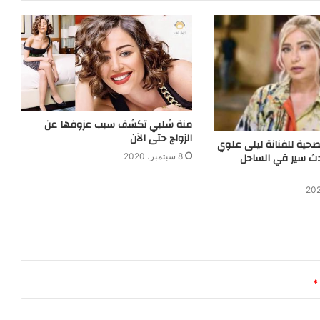
منة شلبي تكشف سبب عزوفها عن
الزواج حتى الآن
لصحية للفنانة ليلى علوي
دث سير في الساحل
8 سبتمبر، 2020
*