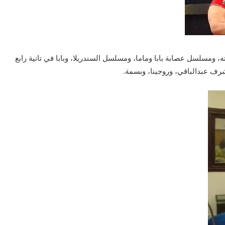
 ومسلسل عصابة بابا وماما، ومسلسل السندريلا، وبابا في تانية رابع
رف عبدالباقي، وروجينا، وبسمة.