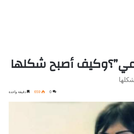
باعي”؟وكيف أصبح شكلها
كلها
0
659
دقيقة واحدة