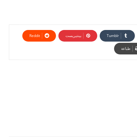
بينتيريست
طباعة