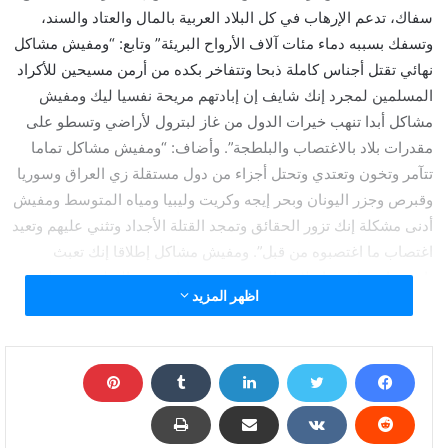
سفاك، تدعم الإرهاب في كل البلاد العربية بالمال والعتاد والسند،
وتسفك بسببه دماء مئات آلاف الأرواح البريئة” وتابع: “ومفيش مشاكل
نهائي تقتل أجناس كاملة ذبحا وتتفاخر بكده من أرمن مسيحين للأكراد
المسلمين لمجرد إنك شايف إن إبادتهم مريحة نفسيا ليك ومفيش
مشاكل أبدا تنهب خيرات الدول من غاز لبترول لأراضي وتسطو على
مقدرات بلاد بالاغتصاب والبلطجة”. وأضاف: “ومفيش مشاكل تماما
تتآمر وتخون وتعتدي وتحتل أجزاء من دول مستقلة زي العراق وسوريا
وقبرص وجزر اليونان وبحر إيجه وكريت وليبيا ومياه المتوسط ومفيش
أدنى مشكلة إنك تزور الحقائق وتمجد القتلة الأجداد وتثني عليهم وتعيد
اغتصاب ما اغتصبوه من قبل”. ومفيش مشاكل إطلاقا إنك تعبث
باستقرار دول فيها ملايين البشر وتدعم معارضيهم القتلة وتفتح لهم
اظهر المزيد
القنوات والأموال اللي بتسعى لتدمير حياتهم وتقسيم مجتمعهم وتفتيت
بلادهم مفيش أي مشكلة تعيش قاتل خائن متآمر سفاك دماء سارق
معتدي مزور وضيع بلا شرف ولا مبدأ. واختتم “لكن أهم شيء بعد كل ده
تروح يوم الجمعة في “آيا صوفيا ” تقرأ الفاتحة ترتيلا مع فواتح سورة
البقرة وتلبس العمامة البيضاء وتظهر الخشوع في صلاتك وتقدم نفسك
كراعي للمسلمين في العالم وإمام الإسلام الأوحد كل الحكاية أردوغان