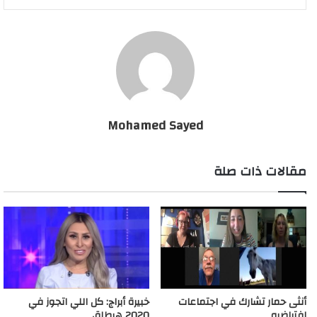
بيعيد تمثيل مشهد أجداده الخلفاء”.
إسلام بحيري يفتح النار علي الرئيس التركى بعد أداء أول
صلاة جمعة فى آيا صوفيا
Mohamed Sayed
مقالات ذات صلة
أنثى حمار تشارك في اجتماعات
خبيرة أبراج: كل اللي اتجوز في
افتراضيه
2020 هيطلق