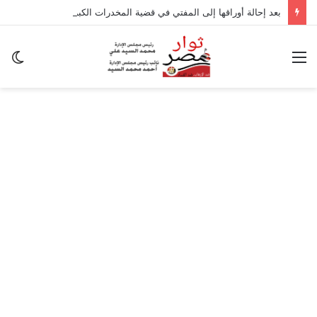
بعد إحالة أوراقها إلى المفتي في قضية المخدرات الكبرى.. من هي سارة خليفة؟
القائمة
ال
ال