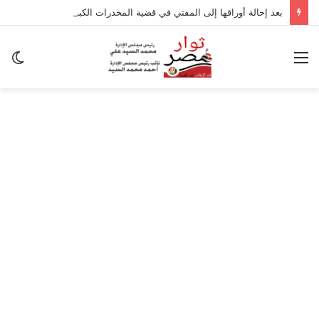
بعد إحالة أوراقها إلى المفتي في قضية المخدرات الكبرى.. من هي سارة خليفة؟
القائمة
ال
ال