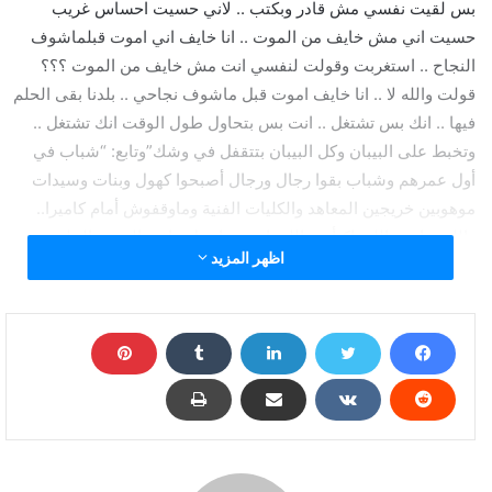
بس لقيت نفسي مش قادر وبكتب .. لاني حسيت احساس غريب
حسيت اني مش خايف من الموت .. انا خايف اني اموت قبلماشوف
النجاح .. استغربت وقولت لنفسي انت مش خايف من الموت ؟؟؟
قولت والله لا .. انا خايف اموت قبل ماشوف نجاحي .. بلدنا بقى الحلم
فيها .. انك بس تشتغل .. انت بس بتحاول طول الوقت انك تشتغل ..
وتخبط على البيبان وكل البيبان بتتقفل في وشك”وتابع: “شباب في
أول عمرهم وشباب بقوا رجال ورجال أصبحوا كهول وبنات وسيدات
موهوبين خريجين المعاهد والكليات الفنية وماوقفوش أمام كاميرا..
واللي هاجر واللي اكتأب واللي انتحر.. اجمل مافي الوجود الحلم
اظهر المزيد
والطموح واقبح مافي الوجود عدم تحقيق الحلم أو الطموح ده”.
إصابة الفنان محمد صلاح بفيروس كورونا وعزله بـ صدر
بالعباسية