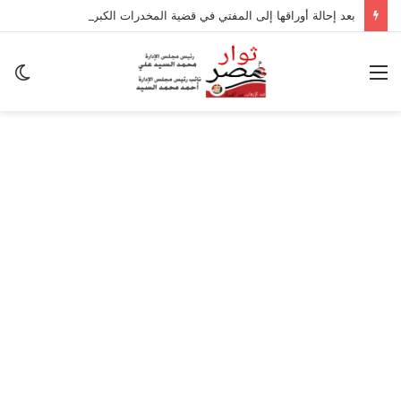
بعد إحالة أوراقها إلى المفتي في قضية المخدرات الكبرى.. من هي سارة خليفة؟
القائمة
ال
ال