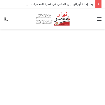
بعد إحالة أوراقها إلى المفتي في قضية المخدرات الكبرى.. من هي سارة خليفة؟
القائمة
ال
ال