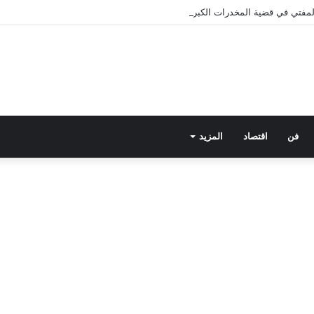
 المفتي في قضية المخدرات الكبرى.. من هي سارة خليفة؟
فن
اقتصاد
المزيد