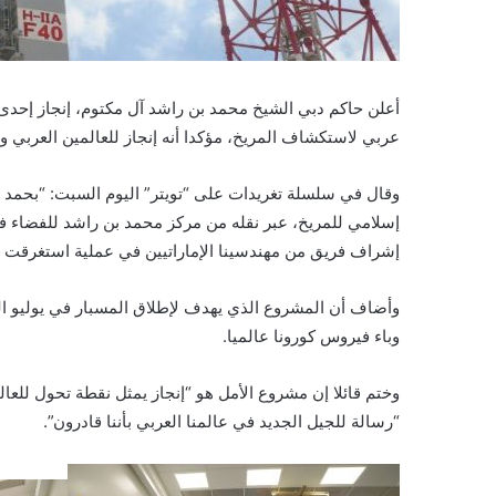
أعلن حاكم دبي الشيخ محمد بن راشد آل مكتوم، إنجاز إحدى أ
عربي لاستكشاف المريخ، مؤكدا أنه إنجاز للعالمين العربي و
وقال في سلسلة تغريدات على “تويتر” اليوم السبت: “بحمد ال
إسلامي للمريخ، عبر نقله من مركز محمد بن راشد للفضاء في
إشراف فريق من مهندسينا الإماراتيين في عملية استغرقت 83 ساعة من العمل المتواصل.. مسبار الأمل للمريخ قريبا”.
وأضاف أن المشروع الذي يهدف لإطلاق المسبار في يوليو الق
وباء فيروس كورونا عالميا.
وختم قائلا إن مشروع الأمل هو “إنجاز يمثل نقطة تحول للعال
“رسالة للجيل الجديد في عالمنا العربي بأننا قادرون”.