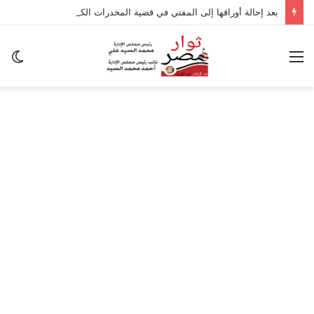
بعد إحالة أوراقها إلى المفتي في قضية المخدرات الكبرى.. من هي سارة خليفة؟
القائمة
ال
ال