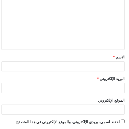
المركزي المصري، وتضم نائبي المحافظ و 2 أعضاء مجلس إدارة غير
تنفيذين.
وتتكون لجنة السياسات النقدية، من حسن عبد الله محافظ البنك
المركزي المصري رئيسًا للجنة، ورامي أبوالنجا، وطارق الخولي نائبي
محافظ البنك المركزي، وتضم فى عضويتها لدكتورة نجلاء الأهواني،
عضو مجلس إدارة البنك المركزي غبر تنفيذي، والدكتورة سميحة
فوزي، عضو مجلس إدارة غير تنفيذي.
الاسم
*
اجتماع حاسم للبنك المركزي المصري الخميس المقبل
البريد الإلكتروني
*
الموقع الإلكتروني
احفظ اسمي، بريدي الإلكتروني، والموقع الإلكتروني في هذا المتصفح