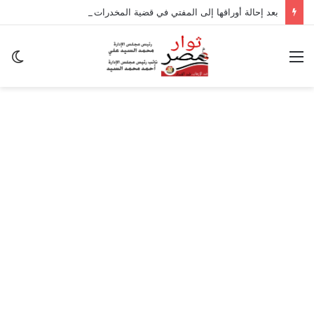
بعد إحالة أوراقها إلى المفتي في قضية المخدرات الكبرى.. من هي سارة خليفة؟
القائمة
ال
ال