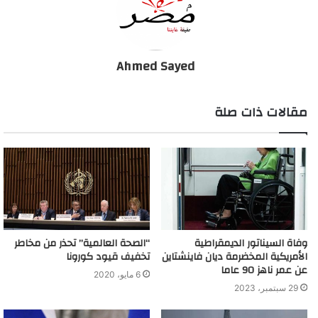
الأحد، وتسبب في موت ألف و١٠١ شخص.
وقالت “يني تشاغ”، إن جهات بالوزارة حاولت ثني أعضاء اللجنة عن
الاستقالة، بقولها: “إذا استقلتم، سيتم تذكركم على أنكم تخليتم عن
Ahmed Sayed
تركيا في حربها أمام فيروس كورونا”.
مقالات ذات صلة
ونقلت الصحيفة التركية عن رئيس لجنة العلوم بالوزارة، توفيق أوزلو،
قوله إن تركيا كانت تدير الأزمة جيدا حتى إعلان حظر التجول الجمعة،
وستشهد البلاد نتائج خروج الناس إلى الشوارع خلال الأسابيع المقبلة.
يذكر أن لجنة العلوم تتكون من مجموعة من الخبراء، مكلفة من وزارة
الصحة بوضع معايير وإجراءات لتتبع الوباء في تركيا.
وفاة السيناتور الديمقراطية
“الصحة العالمية” تحذر من مخاطر
استقالات بوزارة الصحة التركية
الأمريكية المخضرمة ديان فاينشتاين
تخفيف قيود كورونا
عن عمر ناهز 90 عاما
6 مايو، 2020
29 سبتمبر، 2023