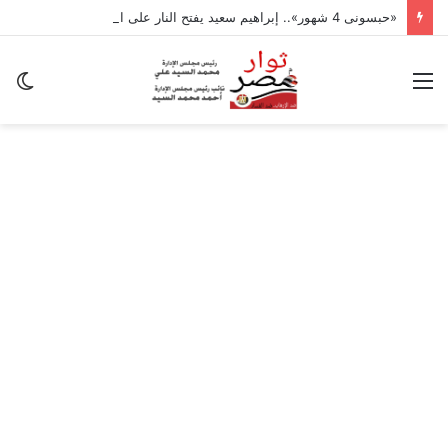
«حبسونى 4 شهور».. إبراهيم سعيد يفتح النار على ابنتيه: والله ما مسامحكم
القائمة
ال
ال