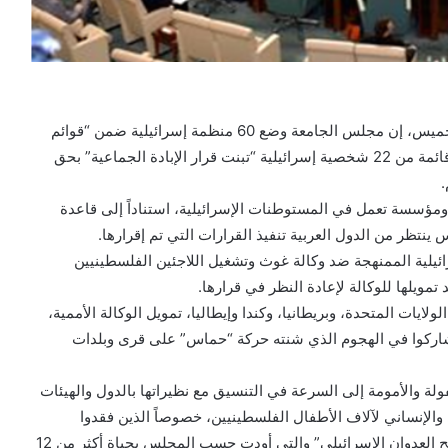
قال مندوب فلسطين لدى الجامعة العربية مهند العكلوك، الخميس، إن مجلس الجامعة وضع 60 منظمة إسرائيلية ضمن “قوائم
الإرهاب الوطنية العربية”، لافتاً إلى أن المجلس اعتمد أيضاً قائمة من 22 شخصية إسرائيلية “تبنت قرار الإبادة الجماعية” بحق
.
ك أن المجلس تبنى قراراً بمقاطعة 97 شركة ومؤسسة تعمل في المستوطنات الإسرائيلية، استناداً إلى قاعدة
ينتظر من الدول العربية تنفيذ القرارات التي تم إقرارها.
يلية الممنهجة ضد وكالة غوث وتشغيل اللاجئين الفلسطينيين
تمويلها للوكالة لإعادة النظر في قرارها.
ايات المتحدة، وبريطانيا، وكندا وإيطاليا، تمويل الوكالة الأممية،
” شاركوا في الهجوم الذي شنته حركة “حماس” على قرى وبلدات
ولة والأمومة إلى السرعة في التنسيق مع نظيراتها بالدول والهيئات
 والإنساني لآلاف الأطفال الفلسطينيين، خصوصاً الذين فقدوا
أطرافهم، وكذلك سبل رعاية كافة من فقدوا ذويهم في “مذابح العدوان الإسرائيلي” والتي أودت حسب المجلس بحياة أكثر من 12