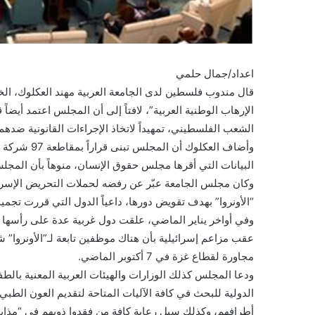
اعداد/جمال حلمي
الشعب الفلسطيني، تمهيداً لاتخاذ الإجراءات القانونية ضدهم
وأضاف العكلو
البيانات التي أقرها مجلس حقوق الإنسان، منوهاً بأن المجلس 
وكان مجلس الجامعة عبّر عن رفضه لحملات التحريض الإسرائ
“الأونروا” بهدف تقويض دورها، داعياً الدول التي قررت تجميد 
وفي أواخر يناير الماضي، علقت دول غربية عدة على رأسها الول
عقب مزاعم إسرائيلية بأن هناك موظفين تابعة لـ”الأونروا
مجاورة لقطاع غزة في 7 أكتوبر الماضي.
ودعا المجلس كذلك الوزارات والهيئات العربية المعنية بالطف
الدولية للبحث في كافة الآليات المتاحة لتقديم العون الطبي