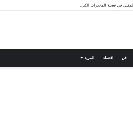
 المفتي في قضية المخدرات الكبرى.. من هي سارة خليفة؟
فن
اقتصاد
المزيد