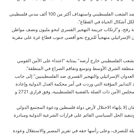
وأدان مجلس الجامعة العربية “استمرار الجرائم الإسرائيلية ضد الشعب الفلسطيني واستهداف أكثر من 100 ألف مدني فلسطيني
لكل أشكال الحياة في القطاع”.
نة رفح، و”ارتكاب جريمة التهجير القسري لنحو مليون ونصف مواطن
 الإسرائيلي منهجياً للنزوح نحو أقصى جنوب قطاع غزة على مقربة
لشعب الفلسطيني خارج أرضه” بمثابة “اعتداء على الأمن القومي
ي منطقة الشرق الأوسط وتوسع وتفاقم الصراع في المنطقة”.
لعدوان الإسرائيلي والتهجير القسري ضد الفلسطينيين” إلى جانب
التدابير المؤقتة التي وردت في أمر محكمة العدل الدولية وإعادة
الحياة إلى طبيعتها والمطالبة بالتنفيذ الكامل لكافة قرارات مجلس الأمن ذات الصلة بالقضية الفلسطينية، وفق قراري 2721 و
 إلا بإنهاء الاحتلال لأرض دولة فلسطين ودعوة المجتمع الدولي
تنفيذ الحل السياسي القائم على قرارات الشرعية الدولية ومبادرة
لة للتصرف، وعلى رأسها حقه في تقرير المصير والاستقلال وعودة