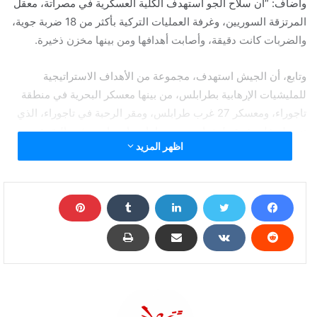
وأضاف: “أن سلاح الجو استهدف الكلية العسكرية في مصراتة، معقل
المرتزقة السوريين، وغرفة العمليات التركية بأكثر من 18 ضربة جوية،
والضربات كانت دقيقة، وأصابت أهدافها ومن بينها مخزن ذخيرة.
وتابع، أن الجيش استهدف، مجموعة من الأهداف الاستراتيجية
للمليشيات الإرهابية بطرابلس، من بينها معسكر البحرية في منطقة
تاجوراء، ومعسكر 27 غرب طرابلس، ومقر الرحبة في تاجوراء، الذي
تسيطر عليه عدة مليشيات من بينها باب تاجوراء، وبشير البقرة
اظهر المزيد
الإرهابي المتطرف، المعروفة “برحبة الدروع”.
الجيش الليبي يهدم معاقل مرتزقة أردوغان في "مصراتة"