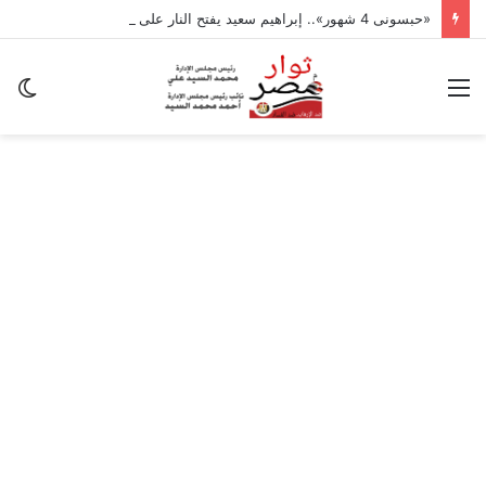
«حبسونى 4 شهور».. إبراهيم سعيد يفتح النار على ابنتيه: والله ما مسامحكم
القائمة
ال
ال