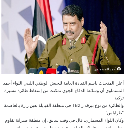
أحمد المسماوي
أعلن المتحدث باسم القيادة العامة للجيش الوطني الليبي اللواء أحمد
المسماوي أن وسائط الدفاع الجوي تمكنت من إسقاط طائرة مسيرة
تركية.
والطائرة من نوع بيرقدار TB2 في منطقة القبايلة بعين زارة بالعاصمة
“طرابلس”.
وكان اللواء المسماري، قال في وقت سابق، إن منطقة صبراتة تقاوم
وتناور العدو، ومحاولاته القيام بهجوم عن طريق محمية صرمان