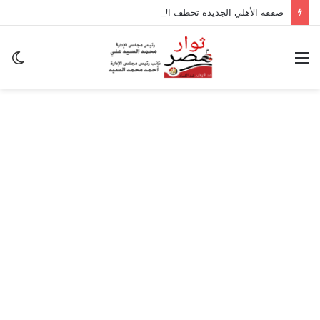
صفقة الأهلي الجديدة تخطف الأنظار في معسكر إسبانيا.. وسر غياب منصف بقرار
القائمة
ال
ال