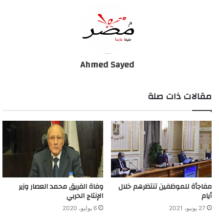
وكان وزير الأوقاف وجه بسرعة توزيع السجاد اللازم لفرش المساجد،
حيث بدأت الوزارة فى توزيع 320 ألف متر سجاد صلاة جاهز للتسليم
للمديريات على مستوى الجمهورية، كما وجه كلا من رئيس القطاع
الديني ، ورئيس قطاع المديريات باتخاذ ما يلزم نحو تحديد أماكن
Ahmed Sayed
المصلين بكل مسجد من خلال ترك المسافة الآمنة بين كل مصل وآخر
من جميع الاتجاهات ، استعدادا جديا لعودة العمل بالمساجد وفق ما
مقالات ذات صلة
تعتمده وتقرره لجنة إدارة أزمة فيروس كورونا.
الحكومة تتراجع عن قرار فتح المساجد في أول يوليو
مفاجأة للموظفين تنتظرهم خلال
وفاة الفريق محمد العصار وزير
أيام
الإنتاج الحربي
27 يونيو، 2021
6 يوليو، 2020