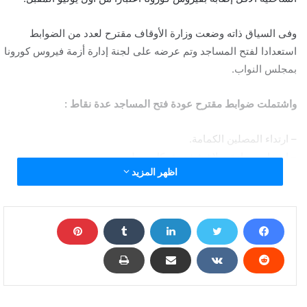
وفى السياق ذاته وضعت وزارة الأوقاف مقترح لعدد من الضوابط
استعدادا لفتح المساجد وتم عرضه على لجنة إدارة أزمة فيروس كورونا
بمجلس النواب.
واشتملت ضوابط مقترح عودة فتح المساجد عدة نقاط :
– ارتداء المصلين الكمامة.
– إحضار سجادة صلاة شخصية بكل مصلى.
اظهر المزيد
– ترك مسافة لا تقل عن متر ونصف رأسيًّا وأفقيًّا بين المصلين.
– قصر عودة فتح المساجد على أداء الشعائر فقط دون فتح الأضرحة.
– عدم فتح دور المناسبات أو السماح بعقد القران أو العزاء.
– عدم فتح دورات المياه نهائيًّا خلال هذه المرحلة.
– عدم المصافحة أو المعانقة.
– وضع خطة شاملة لتطهير وتعقيم المساجد فور انتهاء مرحلة الغلق
– توزيع عدد من كبائن التعقيم على المساجد الكبرى.
– توزيع 320 ألف متر سجاد صلاة جديد للمديريات .