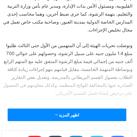
القليوبية، ومسئول الأمن بذات الإدارة، ومدير عام بأمن وزارة التربية
والتعليم، بتهمة الرشوة، كما جرى ضبط آخرين، وهما محاسب إحدى
المدارس الخاصة الدولية بمدينة العبور، وصاحبة مكتب خاص تعمل في
مجال تخليص الإجراءات.
وتوصلت تحريات الهيئة إلى أن المتهمين من الأول حتى الثالث طلبوا
مبلغ 1.4 مليون جنيه على سبيل الرشوة، وحصولهم على حوالي 700
ألف جنيه من إجمالي قيمة مبلغ الرشوة المتفق عليه مع المتهم الرابع
وبوساطة المتهمة الخامسة، مقابل قيامهم بنهو إجراءات زيادة كثافة
الطلاب بفصول القسم البريطاني بالمدرسة، وتعديل بعض التقارير
الصادرة عنها بالمخالفة للوائح المنظمة، وكذلك معاونتهم في الحصول
على ترخيص إنشاء فصل للقسم الأمريكي.
وبعرض المتهمين على النيابة العامة المختصة، قررت حبسهم جميعا
اظهر المزيد
على ذمة التحقيقات.