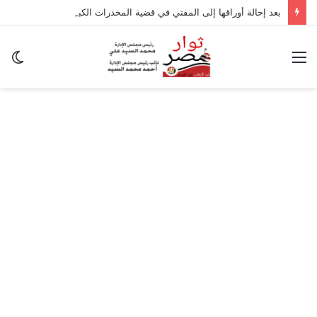
بعد إحالة أوراقها إلى المفتي في قضية المخدرات الكبرى.. من هي سارة خليفة؟
القائمة
ال
ال