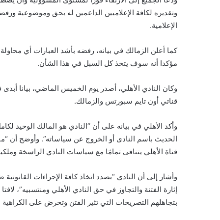
وتقديره لكافة الإعلاميين الداعمين له بحق وموضوعية ورفض
الإعلامية.
كما أعلن الزمالك في بيانه، رفضه بأشد العبارات أي محاولة ل
مؤكدا أنه سوف يتخذ كل السبل في هذا الشأن.
​وكان النادي الأهلي، أصدر يوم الخميس الماضي، بيانا أبدى في
قناتي أون تايم سبورتس والزمالك.
وأكد الأهلي في بيانه على أن “النادي هو المالك الوحيد لكامل 
الحديث باسم النادى أو الخروج عن سياساته”. وأوضح أن “ما ج
قناة الأهلي يتنافى تمامًا مع سياسات النادي الراسخة وملكيته
وأشار إلى أن النادي “بصدد اتخاذ كافة الإجراءات القانونية
إثارة الفتنة والتجاوز في حق النادي الأهلي ومنتسبيه”، لافت
بتجاهلهم التصريحات التي تثير الفتن وتحرض على الكراهية ا