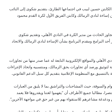
 الكابتن حسين لبيب في اجتماعها الطارئ، بتقديم شكوى إلى النائب
 إساءة لنادي الزمالك وكابتن الفريق الأول لكرة القدم محمود
تجاوز الحادث من مدير الكرة في النادي الأهلي، وتقديم شكوى
أحد البرامج ومقدم البرنامج بشأن الإساءة لنادي الزمالك والاتحاد
 الأهلي والمواقع الإلكترونية التابعة له عما صدر منها من تجاوزات
ة لتوثيق ورصد أي تجاوزات بحق الزمالك، ومنتسبيه واتخاذ الإجراءات
ية بالتنسيق مع المنظومة الإعلامية بتقديم كل سبل الدعم القانوني.
وام والسوقة، حيث المشاحنات والتراشق بما لا يليق من العبارات
صرا، مطالبا جميع الأطراف أن “يفهموا لغتنا ويقدروها فلا يعمد
م ودغدغة مشاعرهم للاستقواء بهم من غير حق في مواجهة الآخرين”.
ع كل طرف بواجباته من غير تحايل أو مواربة، مؤكدا دعمه التام