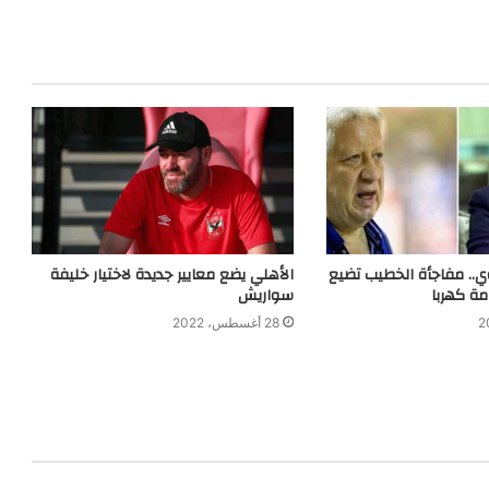
ي.. مفاجأة الخطيب تضيع
الأهلي يضع معايير جديدة لاختيار خليفة
مة كهربا
سواريش
28 أغسطس، 2022