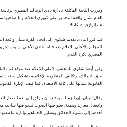
وقررت اللجنة المكلفة بإدارة نادي الزمالك المصري برئاسة
العام بشأن واقعة التجمهر على كوبري الجلاء، وما صاحبها من
عبدالرازق شيكابالا.
كما قرر النادي تقديم شكوى إلى اتحاد الكرة بشأن واقعة ال
للمجلس الأعلى للإعلام ضد قناة النادي الأهلي ورئيس تحرير 
المصري لكرة القدم.
وقرر أيضا شكوى للمجلس الأعلى للإعلام ضد موقع قناة النادي
بحق الزمالك، وتكليف المنظومة الإعلامية بتشكيل لجنة دائم
القانونية بشأنها على كافة الأصعدة، كما كلف الإدارة القانون
وقال البيان، إن الزمالك يرفض أن ينزلق إلى لغة الصغار الع
وافتعال معارك وهمية، يعلو فيها الصوت ليبدو فيها صاحبه منت
أحدهم إلى تشويه الحقائق وتضليل الجماهير وإثارة عاطفته
ودعا الجميع إلى الارتقاء فورا لمستوى المسؤولية وأن يضطل