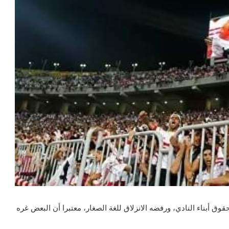
وق أبناء النادي، ورفضه الانزلاق للغة الصغار، معتبرا أن البعض غره