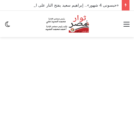
«حبسونى 4 شهور».. إبراهيم سعيد يفتح النار على ابنتيه: والله ما مسامحكم
القائمة
ال
ال