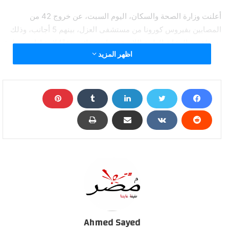
أعلنت وزارة الصحة والسكان، اليوم السبت، عن خروج 42 من
المصابين بفيروس كورونا من مستشفى العزل، بينهم 5 أجانب، وذلك
بعد تلقيهم الرعاية الطبية اللازمة وتمام شفائهم وفقًا لإرشادات منظمة
اظهر المزيد
الصحة العالمية، ليرتفع إجمالي المتعافين من الفيروس إلى 426 حالة
حتى اليوم.
وأوضح الدكتور خالد مجاهد، مستشار وزيرة الصحة والسكان لشئون
الإعلام والمتحدث الرسمي للوزارة، أن عدد الحالات التي تحولت نتائج
تحاليلها معمليًا من إيجابية إلى سلبية لفيروس كورونا (كوفيد-19) ارتفع
ليصبح 542 حالة، من ضمنهم الـ 426 متعافيًا.
وأضاف أنه تم تسجيل 145 حالة جديدة ثبتت إيجابية تحاليلها معمليًا
للفيروس، جميعهم مصريين، وذلك ضمن إجراءات الترصد والتقصي
التي تُجريها الوزارة وفقًا لإرشادات منظمة الصحة العالمية، لافتًا إلى
وفاة 11 حالة.
Ahmed Sayed
وقال “مجاهد” إن جميع الحالات المسجل إيجابيتها للفيروس