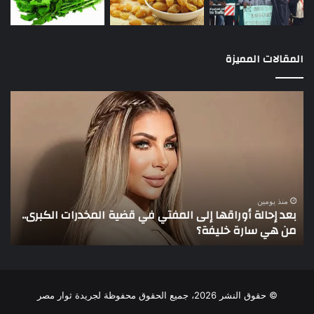
المقالات المميزة
بعد
3
إحالة
لاع
أوراقها
يخ
إلى
أنظ
المفتي
عمو
في
في
قضية
الأ
المخدرات
منذ يومين
بعد إحالة أوراقها إلى المفتي في قضية المخدرات الكبرى..
الكبرى..
من هي سارة خليفة؟
3 لاعبين يخطفون أنظار عم
من
هي
سارة
خليفة؟
© حقوق النشر 2026، جميع الحقوق محفوظة لجريدة ثوار مصر