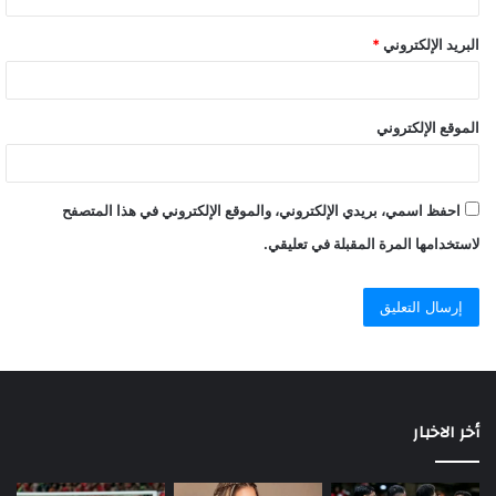
مصروأسرهم لما يبذلونه من جهداً كبير لحماية الوطن.
البريد الإلكتروني
*
وتواصل وزارة الصحة والسكان رفع استعداداتها بجميع المحافظات،
ومتابعة الموقف أولاً بأول بشأن فيروس “كورونا المستجد”، واتخاذ كافة
الإجراءات الوقائية اللازمة ضد أي فيروسات أو أمراض معدية، كما تم
الموقع الإلكتروني
تخصيص الخط الساخن “105”، و”15335″ لتلقي استفسارات
المواطنين بشأن فيروس كورونا المستجد والأمراض المعدية.
احفظ اسمي، بريدي الإلكتروني، والموقع الإلكتروني في هذا المتصفح
لاستخدامها المرة المقبلة في تعليقي.
أخر الاخبار