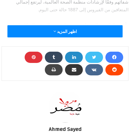
شفائهم وفقًا لإرشادات منظمة الصحة العالمية، ليرتفع إجمالي
المتعافين من الفيروس إلى 1887 حالة حتى اليوم.
وأوضح الدكتور خالد مجاهد، مستشار وزيرة الصحة والسكان لشئون
اظهر المزيد
الإعلام والمتحدث الرسمي للوزارة، أن عدد الحالات التي تحولت نتائج
تحاليلها معمليًا من إيجابية إلى سلبية لفيروس كورونا (كوفيد-19) ارتفع
ليصبح 2378 حالة، من ضمنهم الـ 1887 متعافيًا.
وأضاف أنه تم تسجيل 393 حالة جديدة ثبتت إيجابية تحاليلها معمليًا
للفيروس، وذلك ضمن إجراءات الترصد والتقصي التي تُجريها الوزارة
وفقًا لإرشادات منظمة الصحة العالمية، لافتًا إلى وفاة 13 حالة جديدة.
وقال “مجاهد” إن جميع الحالات المسجل إيجابيتها للفيروس
بمستشفيات العزل والحجر الصحي تخضع للرعاية الطبية، وفقًا
لإرشادات منظمة الصحة العالمية.
وذكر “مجاهد” أن إجمالي العدد الذي تم تسجيله في مصر بفيروس
Ahmed Sayed
كورونا المستجد حتى اليوم، الخميس، هو 7981 حالة من ضمنهم 1887