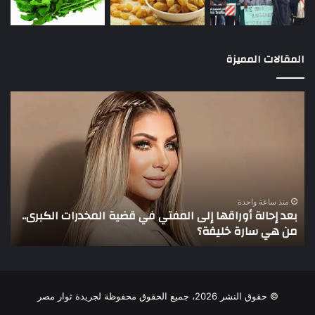
المقالات المميزة
بعد
3
إحالة
لاع
أوراقها
يخ
إلى
أنظ
المفتي
عمو
في
في
قضية
الأ
المخدرات
منذ ساعة واحدة
بعد إحالة أوراقها إلى المفتي في قضية المخدرات الكبرى..
الكبرى..
من هي سارة خليفة؟
3 لاعبين يخطفون أنظار عم
من
هي
سارة
خليفة؟
© حقوق النشر 2026، جميع الحقوق محفوظة لجريدة ثوار مصر