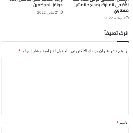
الأضحى المبارك بمسجد المشير
حوافز الموظفين
طنطاوي
21 يناير، 2022
9 يوليو، 2022
اترك تعليقاً
لن يتم نشر عنوان بريدك الإلكتروني.
الحقول الإلزامية مشار إليها بـ
*
الصحة: تسجيل 393 حالة إيجابية جديدة لفيروس
كورونا..و13 حالة وفاة
الاسم
*