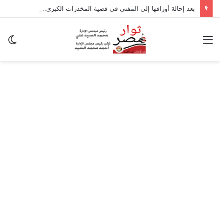
بعد إحالة أوراقها إلى المفتي في قضية المخدرات الكبرى.. من هي سارة خليفة؟
القائمة
ال
ال