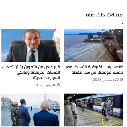
1198 حالة وفاة.
وتواصل وزارة الصحة والسكان رفع استعداداتها بجميع محافظات
مقالات ذات صلة
الجمهورية، ومتابعة الموقف أولاً بأول بشأن فيروس “كورونا المستجد”،
واتخاذ كافة الإجراءات الوقائية اللازمة ضد أي فيروسات أو أمراض
معدية، كما قاما الوزارة بتخصيص عدد من وسائل التواصل لتلقي
استفسارات المواطنين بشأن فيروس كورونا المستجد والأمراض
المعدية، منها الخط الساخن “105”، و”15335″ ورقم الواتساب
“01553105105”، بالإضافة إلى تطبيق “صحة مصر” المتاح على
الهواتف.
“المسارات التفاوضية انتهت”.. مصر
قرار عاجل من التموين بشأن أصحاب
تحسم موقفها من سد النهضة
المرتبات المرتفعة ومالكي
السيارات الحديثة
20 ديسمبر، 2023
16 يونيو، 2022