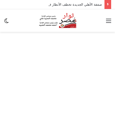
صفقة الأهلي الجديدة تخطف الأنظار في معسكر إسبانيا.. وسر غياب منصف بقرار
القائمة
ال
ال