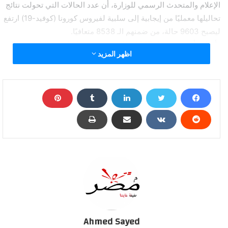
الإعلام والمتحدث الرسمي للوزارة، أن عدد الحالات التي تحولت نتائج
تحاليلها معمليًا من إيجابية إلى سلبية لفيروس كورونا (كوفيد-19) ارتفع
ليصبح 9603 حالة، من ضمنهم الـ 8538 متعافيًا.
وأضاف أنه تم تسجيل 1497 حالة جديدة ثبتت إيجابية تحاليلها معمليًا
اظهر المزيد
للفيروس، وذلك ضمن إجراءات الترصد والتقصي التي تُجريها الوزارة
وفقًا لإرشادات منظمة الصحة العالمية، لافتًا إلى وفاة 32 حالة جديدة.
وقال “مجاهد” إن جميع الحالات المسجل إيجابيتها للفيروس
بمستشفيات العزل والحجر الصحي تخضع للرعاية الطبية، وفقًا
لإرشادات منظمة الصحة العالمية.
وتابع أن المحافظات التي سجلت أعلى معدل إصابات بفيروس كورونا
هي “القاهرة، الجيزة والقليوبية”، بينما سجلت محافظات “البحر
الأحمر، مطروح وجنوب سيناء” أقل معدلات إصابات بالفيروس، مناشدًا
المواطنين الالتزام بالإجراءات الوقائية والاحترازية واتباع إجراءات
التباعد الاجتماعي، خاصة في المحافظات ذات معدلات الإصابة العالية.
وذكر “مجاهد” أن إجمالي العدد الذي تم تسجيله في مصر بفيروس
كورونا المستجد حتى اليوم السبت، هو 32612 حالة من ضمنهم 8538
حالة تم شفاؤها وخرجت من مستشفيات العزل والحجر الصحي، و
Ahmed Sayed